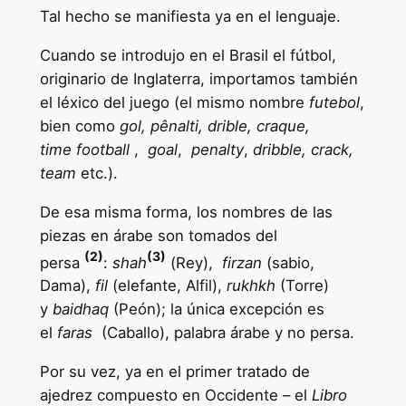
Tal hecho se manifiesta ya en el lenguaje.
Cuando se introdujo en el Brasil el fútbol,
originario de Inglaterra, importamos también
el léxico del juego (el mismo nombre
futebol
,
bien como
gol, pênalti, drible, craque,
time football
,
goal
,
penalty
,
dribble, crack,
team
etc.).
De esa misma forma, los nombres de las
piezas en árabe son tomados del
(2)
(3)
persa
:
shah
(Rey),
firzan
(sabio,
Dama),
fil
(elefante, Alfil),
rukhkh
(Torre)
y
baidhaq
(Peón); la única excepción es
el
faras
(Caballo), palabra árabe y no persa.
Por su vez, ya en el primer tratado de
ajedrez compuesto en Occidente – el
Libro