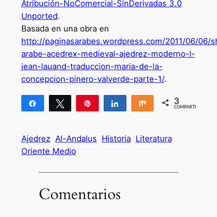
Atribución-NoComercial-SinDerivadas 3.0
Unported
.
Basada en una obra en
http://paginasarabes.wordpress.com/2011/06/06/sh
arabe-acedrex-medieval-ajedrez-moderno-l-
jean-lauand-traduccion-maria-de-la-
concepcion-pinero-valverde-parte-1/
.
3
Compartir
Twittear
Pin
Compartir
Compartir
COMPARTIR
3
Ajedrez
Al-Andalus
Historia
Literatura
Oriente Medio
Comentarios