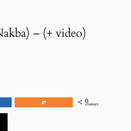
Nakba) – (+ video)
0
rtir
Compartir
COMPARTIR