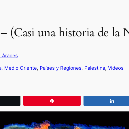
– (Casi una historia de la 
s Árabes
a
, 
Medio Oriente
, 
Países y Regiones
, 
Palestina
, 
Videos
wittear
Pin
Compa