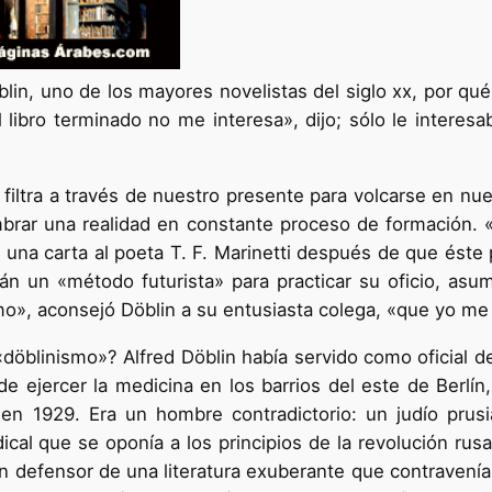
lin, uno de los mayores novelistas del siglo xx, por qué
libro terminado no me interesa», dijo; sólo le interesab
 filtra a través de nuestro presente para volcarse en nues
mbrar una realidad en constante proceso de formación. 
en una carta al poeta T. F. Marinetti después de que éste 
án un «método futurista» para practicar su oficio, asum
mo», aconsejó Döblin a su entusiasta colega, «que yo me
öblinismo»? Alfred Döblin había servido como oficial d
de ejercer la medicina en los barrios del este de Berlí
a en 1929. Era un hombre contradictorio: un judío pru
adical que se oponía a los principios de la revolución ru
un defensor de una literatura exuberante que contraven