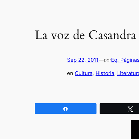
La voz de Casandra 
Sep 22, 2011
—
Eq. Página
por
en
Cultura
, 
Historia
, 
Literatur
Compartir
T