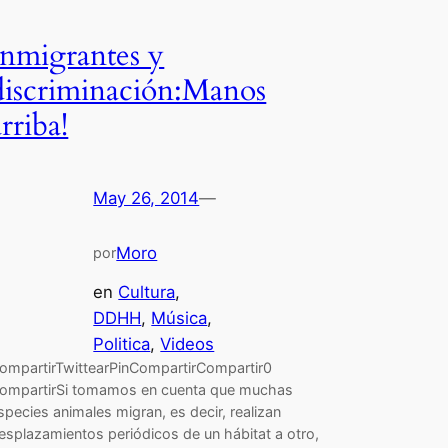
Inmigrantes y
discriminación:Manos
arriba!
May 26, 2014
—
Moro
por
en
Cultura
, 
DDHH
, 
Música
, 
Politica
, 
Videos
ompartirTwittearPinCompartirCompartir0
ompartirSi tomamos en cuenta que muchas
species animales migran, es decir, realizan
esplazamientos periódicos de un hábitat a otro,