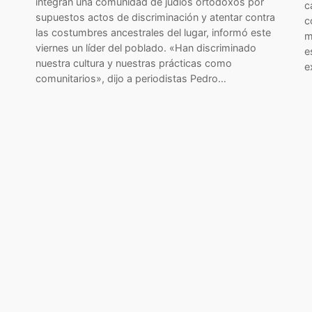
integran una comunidad de judíos ortodoxos por
c
supuestos actos de discriminación y atentar contra
c
las costumbres ancestrales del lugar, informó este
m
viernes un líder del poblado. «Han discriminado
e
nuestra cultura y nuestras prácticas como
e
comunitarios», dijo a periodistas Pedro…