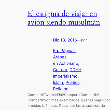
El estigma de viajar en
avión siendo musulmán
Dic 13, 2016
—
por
Eq. Páginas
Árabes
en
Activismo
, 
Cultura
, 
DDHH
, 
Imperialismo
, 
Islam
, 
Politica
, 
Religión
CompartirTwittearPin2CompartirCompartir2
CompartirSon más examinados quienes viajan co
prendas islámicas. Pasar por las estaciones de