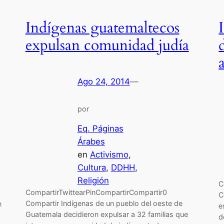
Indígenas guatemaltecos
expulsan comunidad judía
Ago 24, 2014
—
por
Eq. Páginas
Árabes
en
Activismo
, 
Cultura
, 
DDHH
, 
Religión
C
CompartirTwittearPinCompartirCompartir0
C
Compartir Indígenas de un pueblo del oeste de
n
e
Guatemala decidieron expulsar a 32 familias que
d