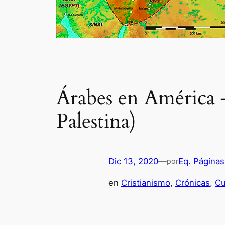
Árabes en América –
Palestina)
Dic 13, 2020
—
Eq. Páginas
por
en
Cristianismo
, 
Crónicas
, 
Cu