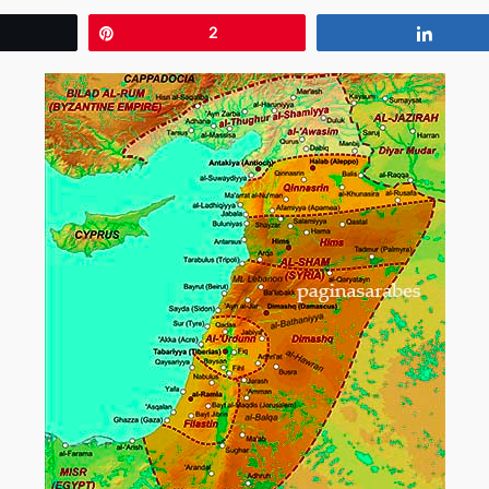
wittear
Pin
2
Compa