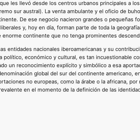
que les llevó desde los centros urbanos principales a lo
emo sur austral). La venta ambulante y el oficio de buho
inente. De ese negocio nacieron grandes o pequeñas for
liberales y, hoy en día, forman parte de toda la geografí
te enorme continente que no tenga prominentes descendi
 las entidades nacionales iberoamericanas y su contribuc
 político, económico y cultural, es tan incuestionable co
o un reconocimiento explícito y simbólico a esa aportaci
 denominación global del sur del continente americano, e
ortaciones no europeas, como la árabe o la africana, por 
revalente en el momento de la definición de las identida