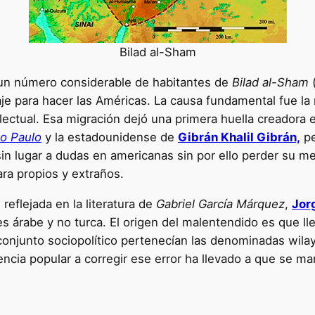
Bilad al-Sham
X, un número considerable de habitantes de
Bilad al-Sham
aje para hacer las Américas. La causa fundamental fue l
telectual. Esa migración dejó una primera huella creadora 
o Paulo
y la estadounidense de
Gibrán Khalil Gibrán,
pe
in lugar a dudas en americanas sin por ello perder su me
ra propios y extraños.
reflejada en la literatura de
Gabriel García Márquez
,
Jor
es árabe y no turca. El origen del malentendido es que l
onjunto sociopolítico pertenecían las denominadas wila
stencia popular a corregir ese error ha llevado a que se 