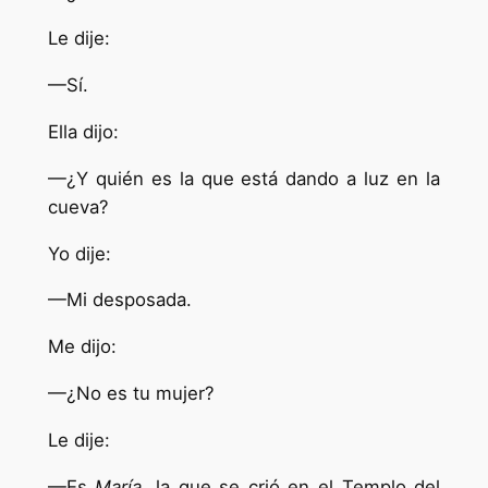
Le dije:
—Sí.
Ella dijo:
—¿Y quién es la que está dando a luz en la
cueva?
Yo dije:
—Mi desposada.
Me dijo:
—¿No es tu mujer?
Le dije:
—Es
María
, la que se crió en el Templo del