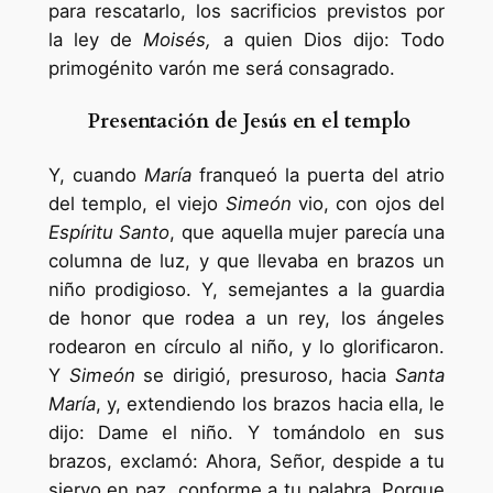
para rescatarlo, los sacrificios previstos por
la ley de
Moisés,
a quien Dios dijo: Todo
primogénito varón me será consagrado.
Presentación de Jesús en el templo
Y, cuando
María
franqueó la puerta del atrio
del templo, el viejo
Simeón
vio, con ojos del
Espíritu Santo
, que aquella mujer parecía una
columna de luz, y que llevaba en brazos un
niño prodigioso. Y, semejantes a la guardia
de honor que rodea a un rey, los ángeles
rodearon en círculo al niño, y lo glorificaron.
Y
Simeón
se dirigió, presuroso, hacia
Santa
María
, y, extendiendo los brazos hacia ella, le
dijo: Dame el niño. Y tomándolo en sus
brazos, exclamó: Ahora, Señor, despide a tu
siervo en paz, conforme a tu palabra. Porque