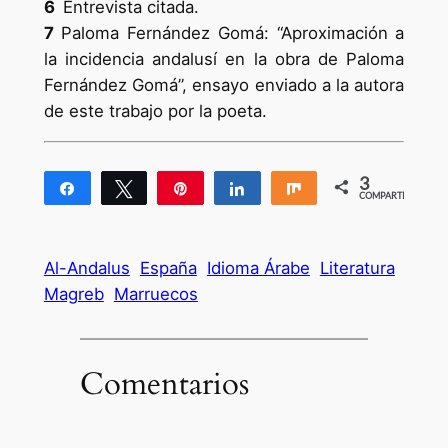
6
Entrevista citada.
7
Paloma Fernández Gomá: “Aproximación a
la incidencia andalusí en la obra de Paloma
Fernández Gomá”, ensayo enviado a la autora
de este trabajo por la poeta.
3
Compartir
Twittear
Pin
Compartir
Compartir
COMPARTIR
3
Al-Andalus
España
Idioma Árabe
Literatura
Magreb
Marruecos
Comentarios