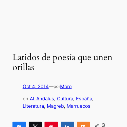
Latidos de poesía que unen
orillas
Oct 4, 2014
—
Moro
por
en
Al-Andalus
, 
Cultura
, 
España
, 
Literatura
, 
Magreb
, 
Marruecos
3
Compartir
Twittear
Pin
Compartir
Compartir