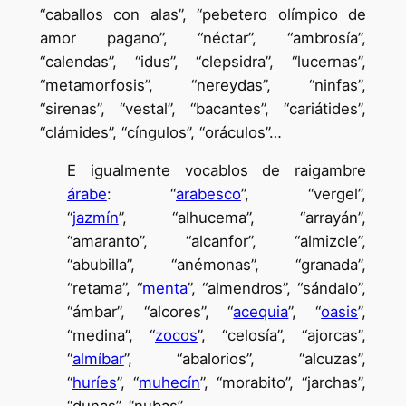
“caballos con alas”, “pebetero olímpico de
amor pagano”, “néctar”, “ambrosía”,
“calendas”, “idus”, “clepsidra”, “lucernas”,
“metamorfosis”, “nereydas”, “ninfas”,
“sirenas”, “vestal”, “bacantes”, “cariátides”,
“clámides”, “cíngulos”, “oráculos”…
E igualmente vocablos de raigambre
árabe
: “
arabesco
”, “vergel”,
“
jazmín
”, “alhucema”, “arrayán”,
“amaranto”, “alcanfor”, “almizcle”,
“abubilla”, “anémonas”, “granada”,
“retama”, “
menta
”, “almendros”, “sándalo”,
“ámbar”, “alcores”, “
acequia
”, “
oasis
”,
“medina”, “
zocos
”, “celosía”, “ajorcas”,
“
almíbar
”, “abalorios”, “alcuzas”,
“
huríes
”, “
muhecín
”, “morabito”, “jarchas”,