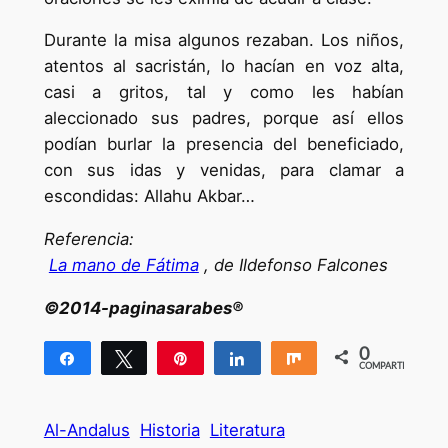
Durante la misa algunos rezaban. Los niños,
atentos al sacristán, lo hacían en voz alta,
casi a gritos, tal y como les habían
aleccionado sus padres, porque así ellos
podían burlar la presencia del beneficiado,
con sus idas y venidas, para clamar a
escondidas: Allahu Akbar…
Referencia:
La mano de Fátima
, de Ildefonso Falcones
©2014-paginasarabes®
0
Compartir
Twittear
Pin
Compartir
Compartir
COMPARTIR
Al-Andalus
Historia
Literatura