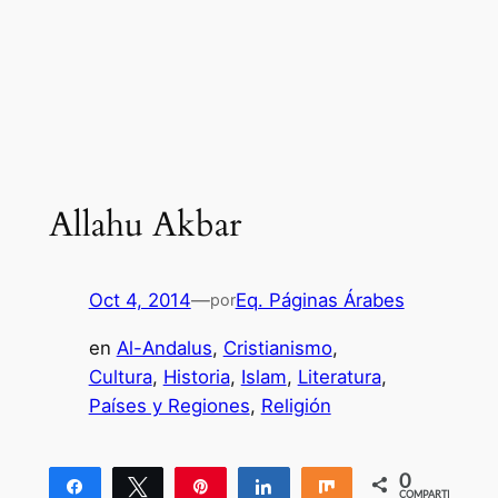
Allahu Akbar
Oct 4, 2014
—
Eq. Páginas Árabes
por
en
Al-Andalus
, 
Cristianismo
, 
Cultura
, 
Historia
, 
Islam
, 
Literatura
, 
Países y Regiones
, 
Religión
0
Compartir
Twittear
Pin
Compartir
Compartir
COMPARTIR