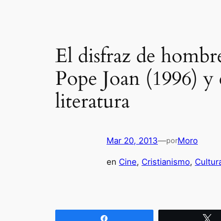
El disfraz de hombr
Pope Joan (1996) y 
literatura
Mar 20, 2013
—
Moro
por
en
Cine
, 
Cristianismo
, 
Cultur
Compartir
T