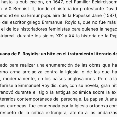
hasta la publicación, en 1647, del Familier Eclairciss
IV & Benoist III, donde el historiador protestante David
emond en su Erreur populaire de la Papesse Jane (1587
 del escritor griego Emmanuel Royidis, que no fue más q
el de los historiadores feministas para quienes la negac
triarcal, durante los siglos XIX y XX la historia de la
uana de E. Royidis: un hito en el tratamiento literario d
ado para realizar una enumeración de las obras que ha
omo arma arrojadiza contra la Iglesia, o de las que ha
 modernamente, en los países anglosajones. Pero a la 
referirse a Emmanuel Royidis, que, con su novela, gran hit
renovó durante el siglo la antigua polémica sobre la ex
literarios contemporáneos del personaje. La papisa Juana
nguas europeas, fue condenada por la Iglesia ortodoxa co
respeto de la crítica extranjera, atenta a las andanza