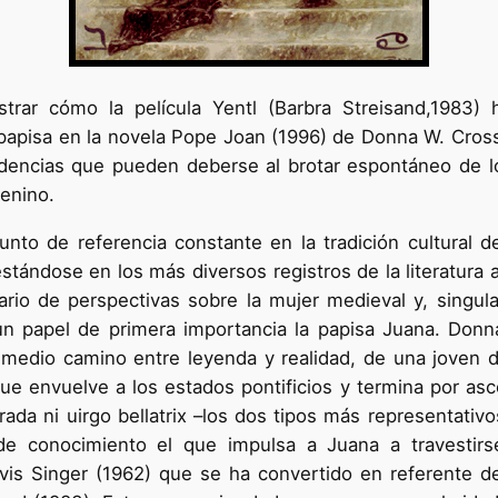
r cómo la película Yentl (Barbra Streisand,1983) ha 
a papisa en la novela Pope Joan (1996) de Donna W. Cross
cidencias que pueden deberse al brotar espontáneo de
menino.
to de referencia constante en la tradición cultural 
tándose en los más diversos registros de la literatura a
ario de perspectivas sobre la mujer medieval y, singu
 papel de primera importancia la papisa Juana. Donna 
a medio camino entre leyenda y realidad, de una joven d
que envuelve a los estados pontificios y termina por asc
a ni uirgo bellatrix –los dos tipos más representativos 
e conocimiento el que impulsa a Juana a travestirs
vis Singer (1962) que se ha convertido en referente de 