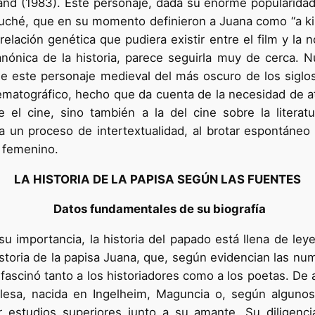
sand (1983). Este personaje, dada su enorme popularidad
cuché, que en su momento definieron a Juana como “a kin
lación genética que pudiera existir entre el film y la n
anónica de la historia, parece seguirla muy de cerca. 
 de este personaje medieval del más oscuro de los sigl
nematográfico, hecho que da cuenta de la necesidad de a
re el cine, sino también a la del cine sobre la litera
 un proceso de intertextualidad, al brotar espontáne
o femenino.
LA HISTORIA DE LA PAPISA SEGÚN LAS FUENTES
Datos fundamentales de su biografía
u importancia, la historia del papado está llena de leye
istoria de la papisa Juana, que, según evidencian las nu
s, fascinó tanto a los historiadores como a los poetas. D
esa, nacida en Ingelheim, Maguncia o, según algunos,
r estudios superiores junto a su amante. Su diligenc