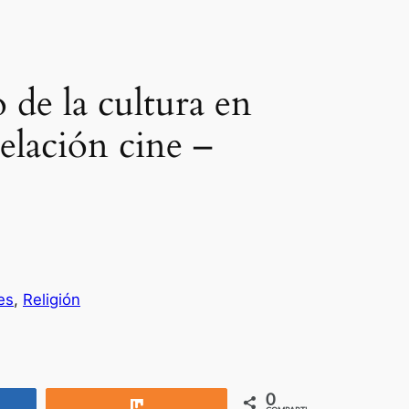
de la cultura en
elación cine –
es
, 
Religión
0
rtir
Compartir