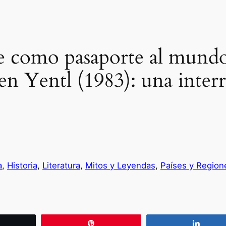
e como pasaporte al mundo 
en Yentl (1983): una interr
a
, 
Historia
, 
Literatura
, 
Mitos y Leyendas
, 
Países y Region
wittear
Pin
Compa