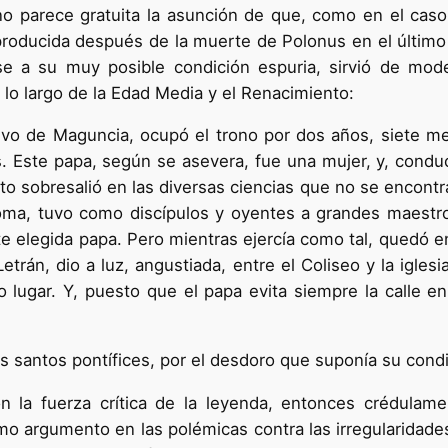
o parece gratuita la asunción de que, como en el caso 
oducida después de la muerte de Polonus en el último cu
ese a su muy posible condición espuria, sirvió de mod
a lo largo de la Edad Media y el Renacimiento:
vo de Maguncia, ocupó el trono por dos años, siete me
 Este papa, según se asevera, fue una mujer, y, conduc
o sobresalió en las diversas ciencias que no se encontra
ma, tuvo como discípulos y oyentes a grandes maestro
te elegida papa. Pero mientras ejercía como tal, quedó 
Letrán, dio a luz, angustiada, entre el Coliseo y la igl
 lugar. Y, puesto que el papa evita siempre la calle 
os santos pontífices, por el desdoro que suponía su cond
 la fuerza crítica de la leyenda, entonces crédulame
mo argumento en las polémicas contra las irregularidade