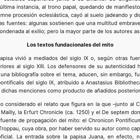
n última instancia, al trono papal, quedando de manifies
mne procesión eclesiástica, cayó al suelo jadeando y di
 las fuentes: algunas sostienen que una multitud embrave
ndenada al exilio; pero la mayor parte de los autores as
Los textos fundacionales del mito
isa vivió a mediados del siglo IX o, según otras fuent
ores al siglo XIII. Los defensores de su autenticidad h
e una bibliografía sobre el tema, aducen, sin embargo, 
ntificalis del siglo IX, atribuido a Anastasius Bibliothec
do dichas menciones como producto de añadidos posterio
o considerado el relato que figura en la que –junto al C
Mailly, la Erfurt Chronicle (ca. 1250) y el De septem do
e fuente de propagación del mito: el Chronicon Pontific
oppau, cuya obra, por haber servido su autor como cape
ficial. La entrada sobre la papisa Juana, en efecto,