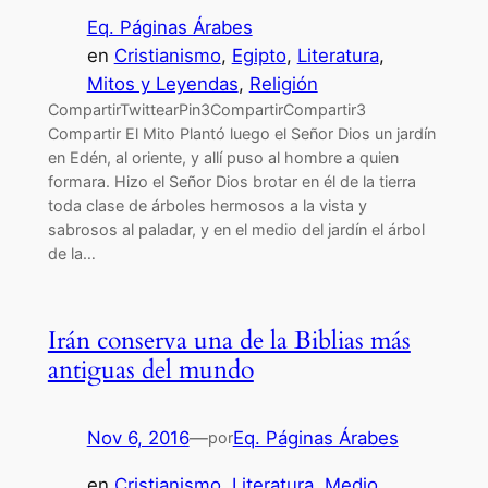
Eq. Páginas Árabes
en
Cristianismo
, 
Egipto
, 
Literatura
, 
Mitos y Leyendas
, 
Religión
CompartirTwittearPin3CompartirCompartir3
Compartir El Mito Plantó luego el Señor Dios un jardín
en Edén, al oriente, y allí puso al hombre a quien
formara. Hizo el Señor Dios brotar en él de la tierra
toda clase de árboles hermosos a la vista y
sabrosos al paladar, y en el medio del jardín el árbol
de la…
Irán conserva una de la Biblias más
antiguas del mundo
Nov 6, 2016
—
Eq. Páginas Árabes
por
en
Cristianismo
, 
Literatura
, 
Medio