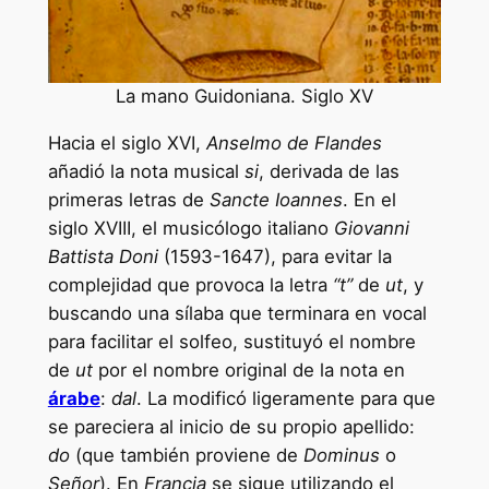
La mano Guidoniana. Siglo XV
Hacia el siglo XVI,
Anselmo de Flandes
añadió la nota musical
si
, derivada de las
primeras letras de
Sancte Ioannes
. En el
siglo XVIII, el musicólogo italiano
Giovanni
Battista Doni
(1593-1647), para evitar la
complejidad que provoca la letra
“t”
de
ut
, y
buscando una sílaba que terminara en vocal
para facilitar el solfeo, sustituyó el nombre
de
ut
por el nombre original de la nota en
árabe
:
dal
. La modificó ligeramente para que
se pareciera al inicio de su propio apellido:
do
(que también proviene de
Dominus
o
Señor
). En
Francia
se sigue utilizando el