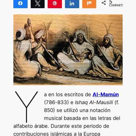
5
Compartir
Twittear
Pin
Compartir
Compartir
COMPARTIR
5
Y
a en los escritos de
Al-Mamún
(786-833) e
Ishaq Al-Mausili
(f.
850) se utilizó una notación
musical basada en las letras del
alfabeto árabe. Durante este periodo de
contribuciones islámicas a la Europa