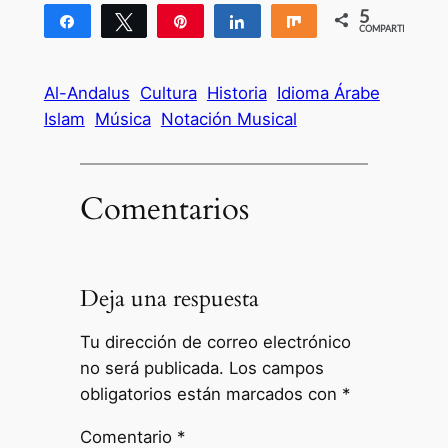
5
Compartir
Twittear
Pin
Compartir
Compartir
COMPARTIR
5
Al-Andalus
Cultura
Historia
Idioma Árabe
Islam
Música
Notación Musical
Comentarios
Deja una respuesta
Tu dirección de correo electrónico
no será publicada.
Los campos
obligatorios están marcados con
*
Comentario
*