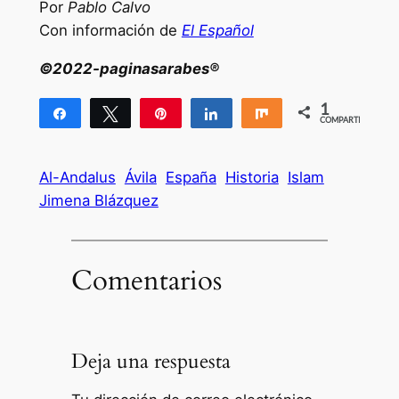
Por
Pablo Calvo
Con información de
El Español
©2022-paginasarabes®
1
Compartir
Twittear
Pin
Compartir
Compartir
COMPARTIR
1
Al-Andalus
Ávila
España
Historia
Islam
Jimena Blázquez
Comentarios
Deja una respuesta