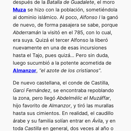
después de la
Batalla de Guadalete
, el moro
Muza
se hizo con la población, sometiéndola
al dominio islámico. Al poco,
Alfonso I
la ganó
de nuevo, de forma pasajera se sabe, porque
Abderramán
la visitó en el 785, con lo cual,
era suya. Quizá el tercer Alfonso la liberó
nuevamente en una de esas incursiones
hasta el Tajo, pues quizá… Pero sin duda,
luego sucumbió a la potente acometida de
Almanzor
,
“el azote de los cristianos”
.
De nuevo castellana, el conde de Castilla,
Garci Fernández
, se encontraba repoblando
la zona, pero llegó
Abdelmélic el Muzáffar
,
hijo favorito de
Almanzor
, y tiró las murallas
hasta sus cimientos. En realidad, el caudillo
árabe y su familia solían entrar en
Ávila
, y en
toda
Castilla
en general, dos veces al año o