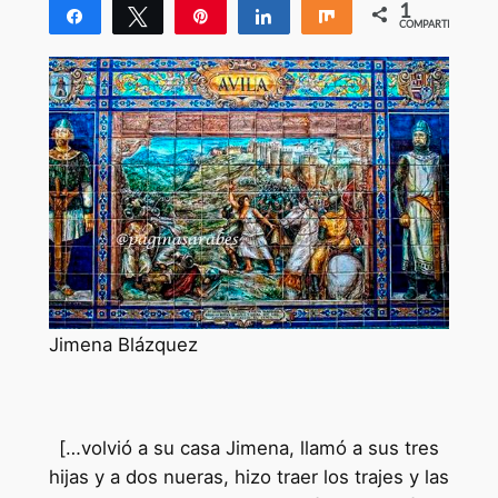
1
Compartir
Twittear
Pin
Compartir
Compartir
COMPARTIR
1
Jimena Blázquez
[…volvió a su casa Jimena, llamó a sus tres
hijas y a dos nueras, hizo traer los trajes y las