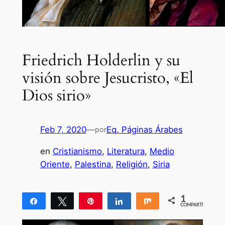
Friedrich Holderlin y su
visión sobre Jesucristo, «El
Dios sirio»
Feb 7, 2020
—
Eq. Páginas Árabes
por
en
Cristianismo
, 
Literatura
, 
Medio
Oriente
, 
Palestina
, 
Religión
, 
Siria
1
Compartir
Twittear
Pin
Compartir
Compartir
COMPARTIR
1