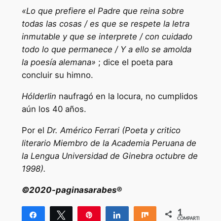
«Lo que prefiere el Padre que reina sobre
todas las cosas / es que se respete la letra
inmutable y que se interprete / con cuidado
todo lo que permanece / Y a ello se amolda
la poesía alemana»
; dice el poeta para
concluir su himno.
Hólderlin
naufragó en la locura, no cumplidos
aún los 40 años.
Por el
Dr. Américo Ferrari (Poeta y critico
literario Miembro de la Academia Peruana de
la Lengua Universidad de Ginebra octubre de
1998).
©2020-paginasarabes®
1
Compartir
Twittear
Pin
Compartir
Compartir
COMPARTIR