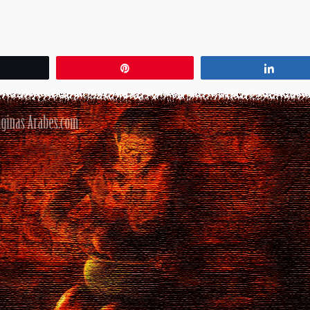
wittear
Pin
Compa