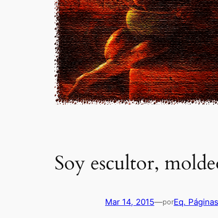
Soy escultor, mold
Mar 14, 2015
—
Eq. Página
por