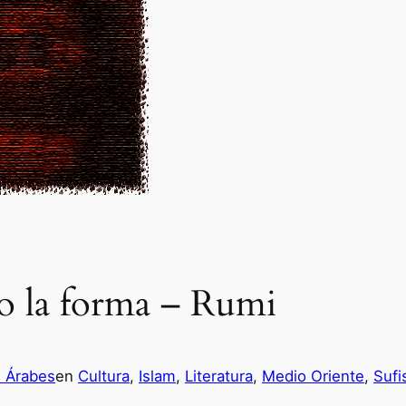
eo la forma – Rumi
s Árabes
en
Cultura
, 
Islam
, 
Literatura
, 
Medio Oriente
, 
Suf