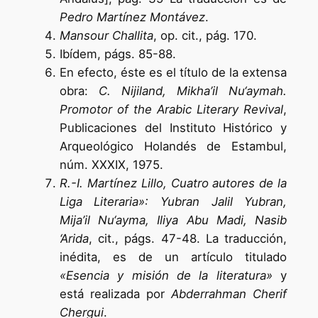
Pedro Martínez Montávez
.
Mansour Challita
, op. cit., pág. 170.
Ibídem, págs. 85-88.
En efecto, éste es el título de la extensa
obra:
C. Nijiland, Mikha’il Nu‘aymah.
Promotor of the Arabic Literary Revival
,
Publicaciones del Instituto Histórico y
Arqueológico Holandés de Estambul,
núm. XXXIX, 1975.
R.-I. Martínez Lillo, Cuatro autores de la
Liga Literaria»: Yubran Jalil Yubran,
Mija’il Nu‘ayma, Iliya Abu Madi, Nasib
‘Arida
, cit., págs. 47-48. La traducción,
inédita, es de un artículo titulado
«Esencia y misión de la literatura»
y
está realizada por
Abderrahman Cherif
Chergui
.