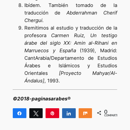
Ibídem. También tomado de la
traducción de
Abderrahman Cherif
Chergui.
Remitimos al estudio y traducción de la
profesora
Carmen Ruiz, Un testigo
árabe del siglo XX: Amin al-Rihani en
Marruecos y España
(1939), Madrid:
CantArabia/Departamento de Estudios
Árabes e Islámicos y Estudios
Orientales
[Proyecto Mahyar/Al-
Ándalus]
, 1993.
©2018-paginasarabes®
0
Compartir
Twittear
Pin
Compartir
Compartir
COMPARTIR