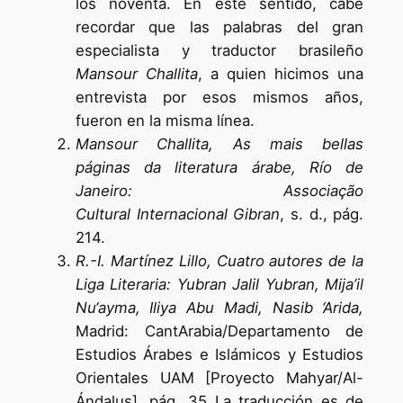
los noventa. En este sentido, cabe
recordar que las palabras del gran
especialista y traductor brasileño
Mansour Challita
, a quien hicimos una
entrevista por esos mismos años,
fueron en la misma línea.
Mansour Challita, As mais bellas
páginas da literatura árabe, Río de
Janeiro: Associação
Cultural
Internacional Gibran
, s. d., pág.
214.
R.-I. Martínez Lillo, Cuatro autores de la
Liga Literaria: Yubran Jalil Yubran, Mija’il
Nu‘ayma, Iliya Abu Madi, Nasib ‘Arida,
Madrid: CantArabia/Departamento de
Estudios Árabes e Islámicos y Estudios
Orientales UAM [Proyecto Mahyar/Al-
Ándalus], pág. 35 La traducción es de