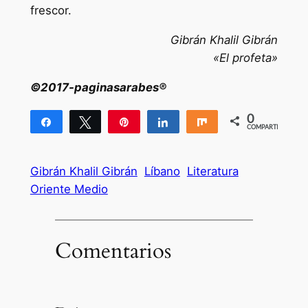
frescor.
Gibrán Khalil Gibrán
«El profeta»
©2017-paginasarabes®
0
Compartir
Twittear
Pin
Compartir
Compartir
COMPARTIR
Gibrán Khalil Gibrán
Líbano
Literatura
Oriente Medio
Comentarios