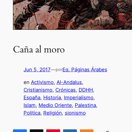
Caña al moro
Jun 5, 2017
—
Eq. Páginas Árabes
por
en
Activismo
, 
Al-Andalus
, 
Cristianismo
, 
Crónicas
, 
DDHH
, 
España
, 
Historia
, 
Imperialismo
, 
Islam
, 
Medio Oriente
, 
Palestina
, 
Politica
, 
Religión
, 
sionismo