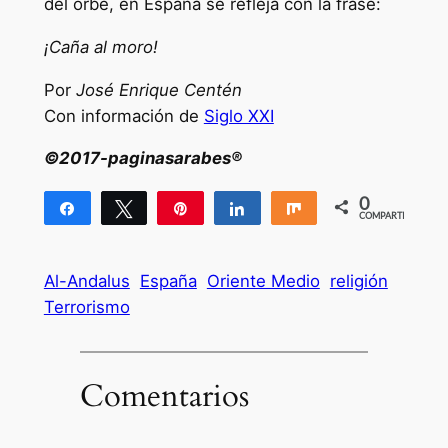
del orbe, en España se refleja con la frase:
¡Caña al moro!
Por
José Enrique Centén
Con información de
Siglo XXI
©2017-paginasarabes®
0
Compartir
Twittear
Pin
Compartir
Compartir
COMPARTIR
Al-Andalus
España
Oriente Medio
religión
Terrorismo
Comentarios