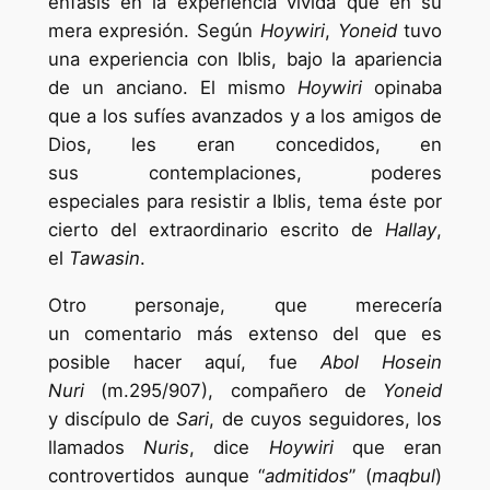
énfasis en la experiencia vivida que en su
mera expresión. Según
Hoywiri
,
Yoneid
tuvo
una experiencia con Iblis, bajo la apariencia
de un anciano. El mismo
Hoywiri
opinaba
que a los sufíes avanzados y a los amigos de
Dios, les eran concedidos, en
sus contemplaciones, poderes
especiales para resistir a Iblis, tema éste por
cierto del extraordinario escrito de
Hallay
,
el
Tawasin
.
Otro personaje, que merecería
un comentario más extenso del que es
posible hacer aquí, fue
Abol Hosein
Nuri
(m.295/907), compañero de
Yoneid
y discípulo de
Sari
, de cuyos seguidores, los
llamados
Nuris
, dice
Hoywiri
que eran
controvertidos aunque “
admitidos
” (
maqbul
)