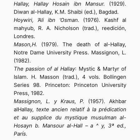
Hallay, Hallay Hosain ibn Mansur.
(1929).
Diwan al-Hallay, K.M. Shaibi (ed.), Bagdad.
Hoywiri, ‘Ali ibn ‘Osman.
(1976). Kashf al
mahyub, R. A. Nicholson (trad.), reedición,
Londres.
Mason,H.
(1979). The death of al-Hallay,
Notre Dame University Press. Massignon, L.
(1982).
The passion of al Hallay
: Mystic & Martyr of
Islam. H. Masson (trad.), 4 vols. Bollingen
Series 98. Princeton: Princeton University
Press, 1982.
Massignon, L. y Kraus, P.
(1957). Akhbar
alHallay,
texte ancien relatif à la prédication
et au supplice du mystique musulman al-
Hosayn b. Mansour al-Hall – a ^ y, 3ª ed.,
París.