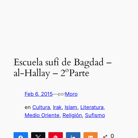
Escuela sufí de Bagdad –
al-Hallay – 2ºParte
Feb 6, 2015
—
Moro
por
en
Cultura
, 
Irak
, 
Islam
, 
Literatura
, 
Medio Oriente
, 
Religión
, 
Sufismo
0
Compartir
Twittear
Pin
Compartir
Compartir