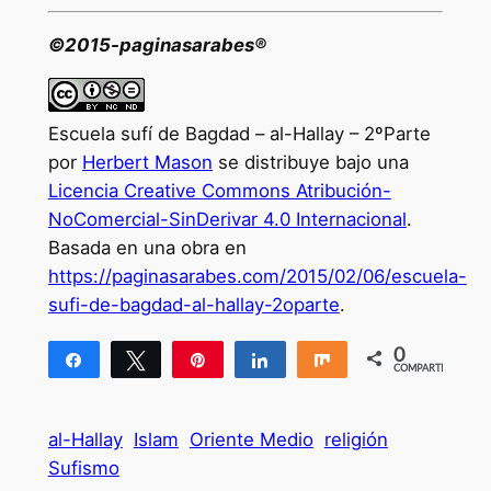
©2015-paginasarabes®
Escuela sufí de Bagdad – al-Hallay – 2ºParte
por
Herbert Mason
se distribuye bajo una
Licencia Creative Commons Atribución-
NoComercial-SinDerivar 4.0 Internacional
.
Basada en una obra en
https://paginasarabes.com/2015/02/06/escuela-
sufi-de-bagdad-al-hallay-2oparte
.
0
Compartir
Twittear
Pin
Compartir
Compartir
COMPARTIR
al-Hallay
Islam
Oriente Medio
religión
Sufismo