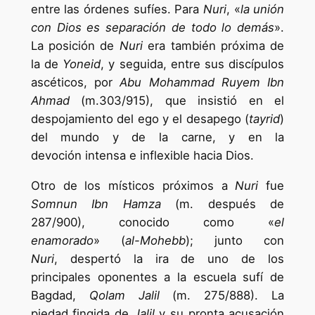
entre las órdenes sufíes. Para
Nuri
, «
la unión
con Dios es separación
de todo lo demás
».
La posición de
Nuri
era también próxima de
la de
Yoneid
, y seguida, entre sus discípulos
ascéticos, por
Abu Mohammad Ruyem Ibn
Ahmad
(m.303/915), que insistió en el
despojamiento del ego y el desapego (
tayrid
)
del mundo y de la carne, y en la
devoción intensa e inflexible hacia Dios.
Otro de los místicos próximos a
Nuri
fue
Somnun Ibn Hamza
(m. después de
287/900), conocido como «
el
enamorado
» (
al-Mohebb
); junto con
Nuri
, despertó la ira de uno de los
principales oponentes a la escuela sufí de
Bagdad,
Qolam Jalil
(m. 275/888). La
piedad fingida de
Jalil
y su pronta acusación