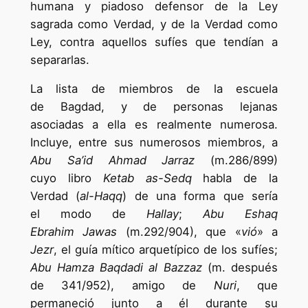
humana y piadoso defensor de la Ley
sagrada como Verdad, y de la Verdad como
Ley, contra aquellos sufíes que tendían a
separarlas.
La lista de miembros de la escuela
de Bagdad, y de personas lejanas
asociadas a ella es realmente numerosa.
Incluye, entre sus numerosos miembros, a
Abu Sa’id Ahmad Jarraz
(m.286/899)
cuyo libro
Ketab as-Sedq
habla de la
Verdad (
al-Haqq
) de una forma que sería
el modo de
Hallay
;
Abu Eshaq
Ebrahim Jawas
(m.292/904), que «
vió
» a
Jezr
, el guía mítico arquetípico de los sufíes;
Abu Hamza Baqdadi al Bazzaz
(m. después
de 341/952), amigo de
Nuri
, que
permaneció junto a él durante su