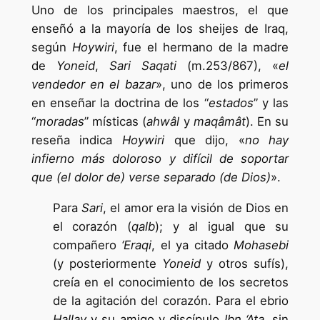
Uno de los principales maestros, el que
enseñó a la mayoría de los sheijes de Iraq,
según
Hoywiri
, fue el hermano de la madre
de
Yoneid
,
Sari Saqati
(m.253/867), «
el
vendedor en el bazar
», uno de los primeros
en enseñar la doctrina de los “
estados
” y las
“
moradas
” místicas (
ahwâl
y
maqâmât
). En su
reseña indica
Hoywiri
que dijo, «
no hay
infierno más doloroso y difícil de soportar
que (el dolor de) verse separado (de Dios)
».
Para
Sari
, el amor era la visión de Dios en
el corazón (
qalb
); y al igual que su
compañero
‘Eraqi
, el ya citado
Mohasebi
(y posteriormente
Yoneid
y otros sufís),
creía en el conocimiento de los secretos
de la agitación del corazón. Para el ebrio
Hallay
y su amigo y discípulo
Ibn ‘Ata
, sin