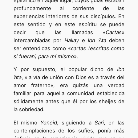
epifánico en aquel lugar, cuyos guías estaban
profundamente al corriente de las
experiencias interiores de sus discípulos. En
este sentido y en este espíritu se puede
decir que las llamadas «
Cartas
»
intercambiadas por
Hallay
e
Ibn ‘Ata
deben
ser entendidas como «
cartas (escritas como
si fueran) para mí mismo
».
Y por supuesto, el popular dicho de
Ibn
‘Ata
, «la vía de unión con Dios es a través del
amor fraterno», era quizás una verdad
familiar para aquella comunidad establecida
sólidamente antes que él por los sheijes de
la sobriedad.
El mismo
Yoneid
, siguiendo a
Sari
, en las
contemplaciones de los sufíes, ponía más