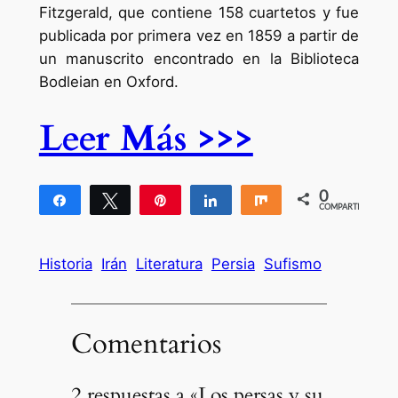
Fitzgerald, que contiene 158 cuartetos y fue
publicada por primera vez en 1859 a partir de
un manuscrito encontrado en la Biblioteca
Bodleian en Oxford.
Leer Más >>>
0
Compartir
Twittear
Pin
Compartir
Compartir
COMPARTIR
Historia
Irán
Literatura
Persia
Sufismo
Comentarios
2 respuestas a «Los persas y su