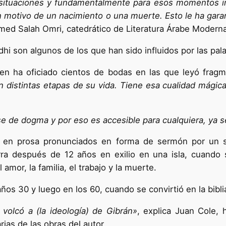
situaciones y fundamentalmente para esos momentos imp
 motivo de un nacimiento o una muerte. Esto le ha garan
med Salah Omri, catedrático de Literatura Árabe Moderna
dhi son algunos de los que han sido influidos por las pal
uien ha oficiado cientos de bodas en las que leyó fra
en distintas etapas de su vida. Tiene esa cualidad mági
e de dogma y por eso es accesible para cualquiera, ya s
s en prosa pronunciados en forma de sermón por un s
erra después de 12 años en exilio en una isla, cuando
mor, la familia, el trabajo y la muerte.
os 30 y luego en los 60, cuando se convirtió en la biblia
 volcó a (la ideología) de Gibrán»
, explica Juan Cole, 
ias de las obras del autor.