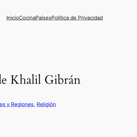
Inicio
Cocina
Países
Política de Privacidad
de Khalil Gibrán
es y Regiones
, 
Religión