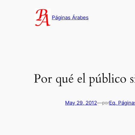
Saltar
al
Páginas Árabes
contenido
Por qué el público 
May 29, 2012
—
Eq. Página
por