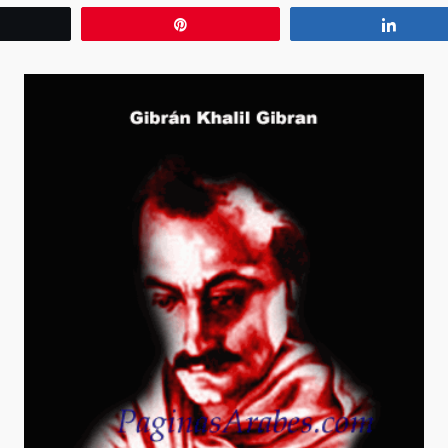
wittear
Pin
Compa