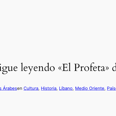
sigue leyendo «El Profeta» 
s Árabes
en
Cultura
, 
Historia
, 
Líbano
, 
Medio Oriente
, 
País