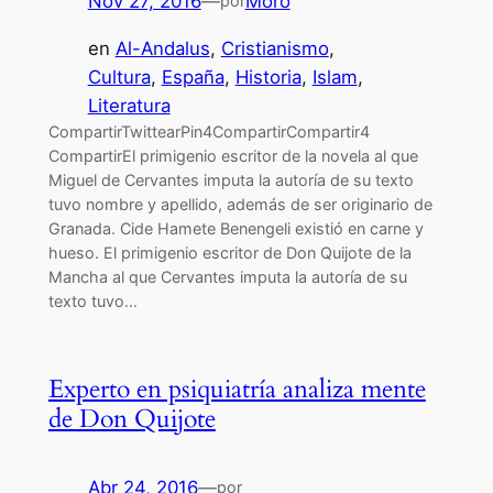
Nov 27, 2016
—
Moro
por
en
Al-Andalus
, 
Cristianismo
, 
Cultura
, 
España
, 
Historia
, 
Islam
, 
Literatura
CompartirTwittearPin4CompartirCompartir4
CompartirEl primigenio escritor de la novela al que
Miguel de Cervantes imputa la autoría de su texto
tuvo nombre y apellido, además de ser originario de
Granada. Cide Hamete Benengeli existió en carne y
hueso. El primigenio escritor de Don Quijote de la
Mancha al que Cervantes imputa la autoría de su
texto tuvo…
Experto en psiquiatría analiza mente
de Don Quijote
Abr 24, 2016
—
por