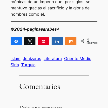
crónicas de un Imperio que, por siglos, se
mantuvo gracias al sacrificio y la gloria de
hombres como él.
©2024-paginasarabes®
1
Compartir
Twittear
Pin
Compartir
Compartir
COMPARTIR
1
Islam
Jenízaros
Literatura
Oriente Medio
Siria
Turquía
Comentarios