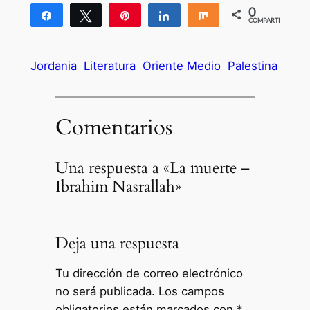
0
Compartir
Twittear
Pin
Compartir
Compartir
COMPARTIR
Jordania
Literatura
Oriente Medio
Palestina
Comentarios
Una respuesta a «La muerte –
Ibrahim Nasrallah»
Deja una respuesta
Tu dirección de correo electrónico
no será publicada.
Los campos
obligatorios están marcados con
*