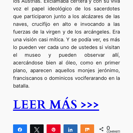
los Austrias. Exclamaba certera y con su viva
voz el papel ideológico de los sacerdotes
que participaron junto a los alcázares de las
naves, crucifijo en alto e invocando a las
fuerzas de la virgen y de los arcángeles. Era
una visión casi mítica. Y se podía ver, es más
lo pueden ver cada uno de ustedes si visitan
el museo y pueden observar allí,
acercándose bien al óleo, como en primer
plano, aparecen aquellos monjes jerónimo,
franciscanos o dominicos vociferarando en la
batalla.
LEER MÁS >>>
0
Compartir
Twittear
Pin
Compartir
Compartir
COMPARTIR