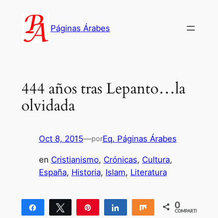
Saltar
al
Páginas Árabes
contenido
444 años tras Lepanto…la
olvidada
Oct 8, 2015
—
Eq. Páginas Árabes
por
en
Cristianismo
, 
Crónicas
, 
Cultura
, 
España
, 
Historia
, 
Islam
, 
Literatura
0
Compartir
Twittear
Pin
Compartir
Compartir
COMPARTIR