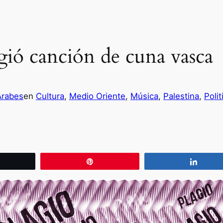
agió canción de cuna vasca
Árabes
en
Cultura
, 
Medio Oriente
, 
Música
, 
Palestina
, 
Polit
wittear
Pin
Compa