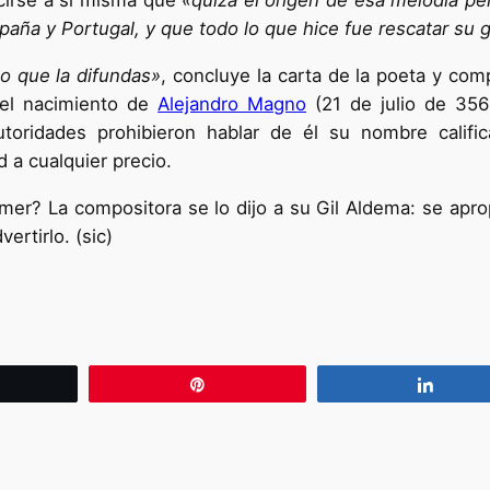
cirse a sí misma que
«quizá el origen de esa melodía per
spaña y Portugal, y que todo lo que hice fue rescatar su 
to que la difundas»
, concluye la carta de la poeta y com
el nacimiento de
Alejandro Magno
(21 de julio de 356 
toridades prohibieron hablar de él su nombre calif
d a cualquier precio.
er? La compositora se lo dijo a su Gil Aldema: se apro
ertirlo. (sic)
wittear
Pin
Compa