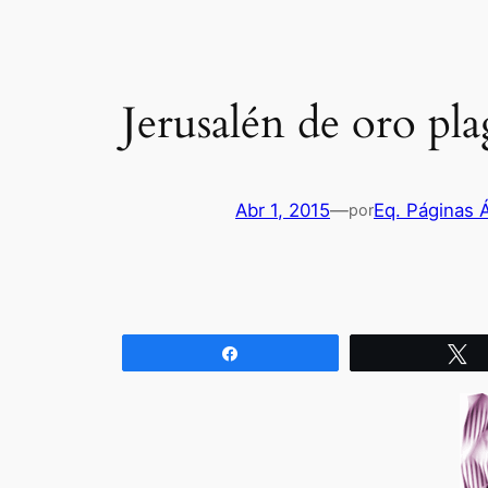
Jerusalén de oro pl
Abr 1, 2015
—
Eq. Páginas 
por
Compartir
T