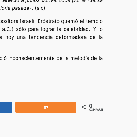
teneció a judíos convertidos por la fuerza
gloria pasada»
. (sic)
positora israelí. Eróstrato quemó el templo
a.C.) sólo para lograr la celebridad. Y lo
ica hoy una tendencia deformadora de la
pió inconscientemente de la melodía de la
0
rtir
Compartir
COMPARTIR