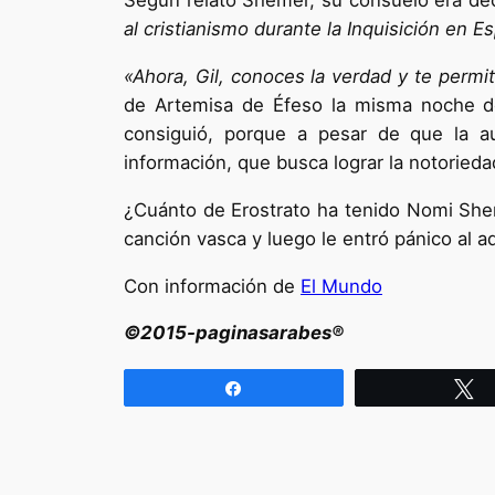
Según relató Shemer, su consuelo era de
al cristianismo durante la Inquisición en E
«Ahora, Gil, conoces la verdad y te permi
de Artemisa de Éfeso la misma noche d
consiguió, porque a pesar de que la au
información, que busca lograr la notorieda
¿Cuánto de Erostrato ha tenido Nomi Shem
canción vasca y luego le entró pánico al adv
Con información de
El Mundo
©2015-paginasarabes®
Compartir
T