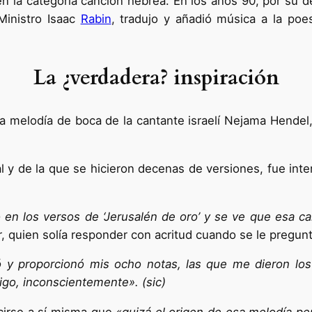
n la categoría canción hebrea. En los años 90, por su de
Ministro Isaac
Rabin
, tradujo y añadió música a la po
La ¿verdadera? inspiración
 melodía de boca de la cantante israelí Nejama Hendel, 
 y de la que se hicieron decenas de versiones, fue inter
o en los versos de ‘Jerusalén de oro’ y se ve que esa 
r, quien solía responder con acritud cuando se le pregun
ó y proporcionó mis ocho notas, las que me dieron lo
igo, inconscientemente». (sic)