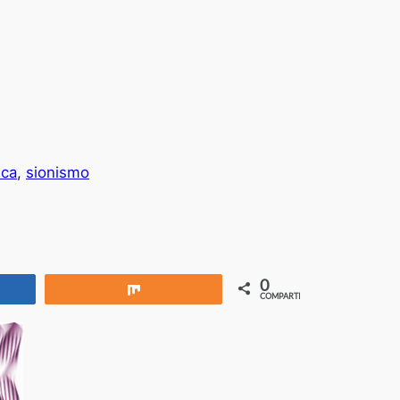
ica
, 
sionismo
0
rtir
Compartir
COMPARTIR