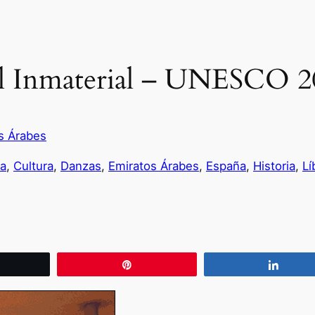
al Inmaterial – UNESCO 2
s Árabes
a
, 
Cultura
, 
Danzas
, 
Emiratos Árabes
, 
España
, 
Historia
, 
Lí
wittear
Pin
Compa