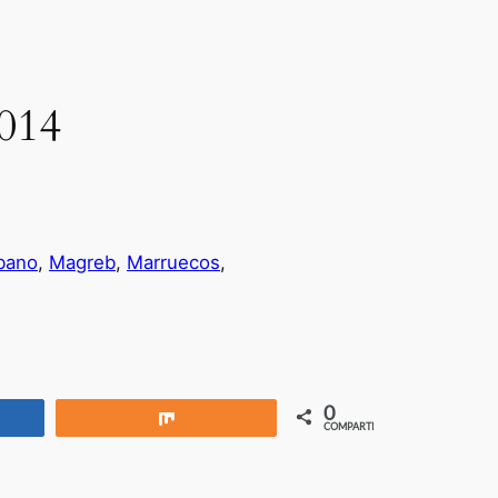
014
bano
, 
Magreb
, 
Marruecos
, 
0
rtir
Compartir
COMPARTIR