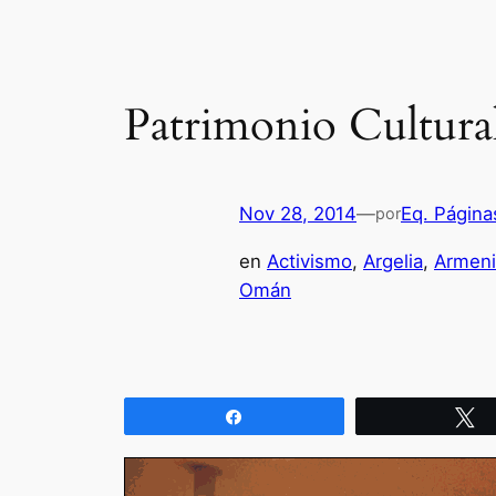
Patrimonio Cultur
Nov 28, 2014
—
Eq. Página
por
en
Activismo
, 
Argelia
, 
Armeni
Omán
Compartir
T