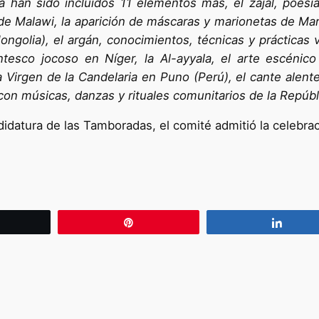
an sido incluidos 11 elementos más, el zajal, poesí
de Malawi, la aparición de máscaras y marionetas de Marka
Mongolia), el argán, conocimientos, técnicas y prácticas
ntesco jocoso en Níger, la Al-ayyala, el arte escénico
 la Virgen de la Candelaria en Puno (Perú), el cante alent
 con músicas, danzas y rituales comunitarios de la Repúb
ndidatura de las Tamboradas, el comité admitió la celebrac
wittear
Pin
Compa