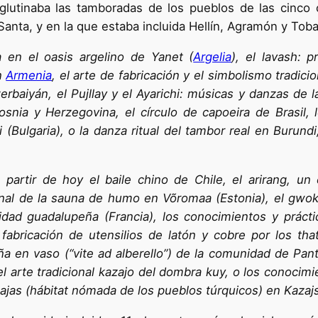
aglutinaba las tamboradas de los pueblos de las cinc
anta, y en la que estaba incluida Hellín, Agramón y Toba
a en el oasis argelino de Yanet (
Argelia
), el lavash: 
en
Armenia
, el arte de fabricación y el simbolismo tradic
rbaiyán, el Pujllay y el Ayarichi: músicas y danzas de l
snia y Herzegovina, el círculo de capoeira de Brasil, lo
 (Bulgaria), o la danza ritual del tambor real en Burund
partir de hoy el baile chino de Chile, el arirang, un 
onal de la sauna de humo en Võromaa (Estonia), el gwo
tidad guadalupeña (Francia), los conocimientos y prácti
e fabricación de utensilios de latón y cobre por los tha
iña en vaso (“vite ad alberello”) de la comunidad de Pantel
l arte tradicional kazajo del dombra kuy, o los conocimi
zajas (hábitat nómada de los pueblos túrquicos) en Kazajs