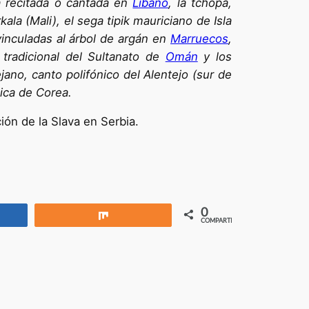
a recitada o cantada en
Líbano
, la tchopa,
la (Mali), el sega tipik mauriciano de Isla
 vinculadas al árbol de argán en
Marruecos
,
 tradicional del Sultanato de
Omán
y los
ejano, canto polifónico del Alentejo (sur de
lica de Corea.
ión de la Slava en Serbia.
0
rtir
Compartir
COMPARTIR