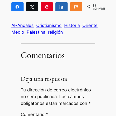
0
Compartir
Twittear
Pin
Compartir
Compartir
COMPARTIR
Al-Andalus
Cristianismo
Historia
Oriente
Medio
Palestina
religión
Comentarios
Deja una respuesta
Tu dirección de correo electrónico
no será publicada.
Los campos
obligatorios están marcados con
*
Comentario
*