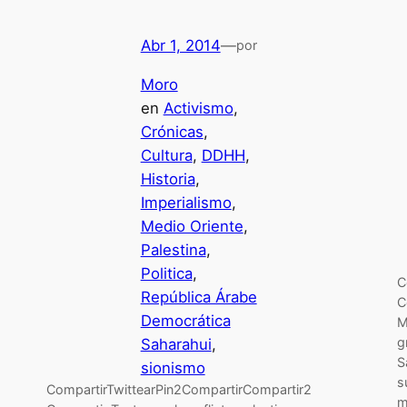
Abr 1, 2014
—
por
Moro
en
Activismo
, 
Crónicas
, 
Cultura
, 
DDHH
, 
Historia
, 
Imperialismo
, 
Medio Oriente
, 
Palestina
, 
Politica
, 
C
República Árabe
C
Democrática
M
g
Saharahui
, 
S
sionismo
s
CompartirTwittearPin2CompartirCompartir2
,
m