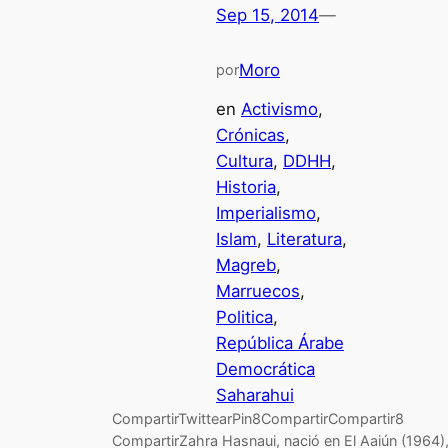
Sep 15, 2014
—
Moro
por
en
Activismo
, 
Crónicas
, 
Cultura
, 
DDHH
, 
Historia
, 
Imperialismo
, 
Islam
, 
Literatura
, 
Magreb
, 
Marruecos
, 
Politica
, 
República Árabe
Democrática
Saharahui
CompartirTwittearPin8CompartirCompartir8
CompartirZahra Hasnaui, nació en El Aaiún (1964)