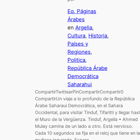
Eq. Páginas
Árabes
en
Argelia
, 
Cultura
, 
Historia
, 
Países y
Regiones
, 
Politica
, 
República Árabe
Democrática
Saharahui
CompartirTwittearPinCompartirCompartir0
CompartirUn viaje a lo profundo de la República
Árabe Saharaui Democrática, en el Sahara
Occidental, para visitar Tinduf, Tifaritti y llegar has
el Muro de la Vergüenza. Tinduf, Argelia • Ahmed
Mulay camina de un lado a otro. Está nervioso.
Cada 10 segundos se fija en el reloj que tiene en la
muñeca izquierda. Espera…