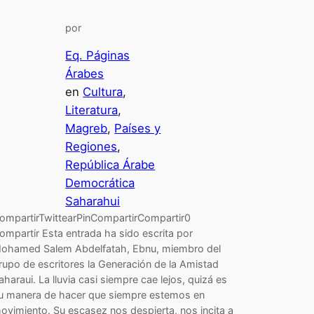
por
Eq. Páginas
Árabes
en
Cultura
, 
Literatura
, 
Magreb
, 
Países y
Regiones
, 
República Árabe
Democrática
Saharahui
ompartirTwittearPinCompartirCompartir0
ompartir Esta entrada ha sido escrita por
ohamed Salem Abdelfatah, Ebnu, miembro del
rupo de escritores la Generación de la Amistad
aharaui. La lluvia casi siempre cae lejos, quizá es
u manera de hacer que siempre estemos en
ovimiento. Su escasez nos despierta, nos incita a