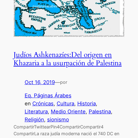
Judíos Ashkenazíes:Del origen en
Khazaria a la usurpación de Palestina
Oct 16, 2019
—
por
Eq. Páginas Árabes
en
Crónicas
, 
Cultura
, 
Historia
, 
Literatura
, 
Medio Oriente
, 
Palestina
, 
Religión
, 
sionismo
CompartirTwittearPin4CompartirCompartir4
CompartirLa raza judía moderna nació el 740 DC en