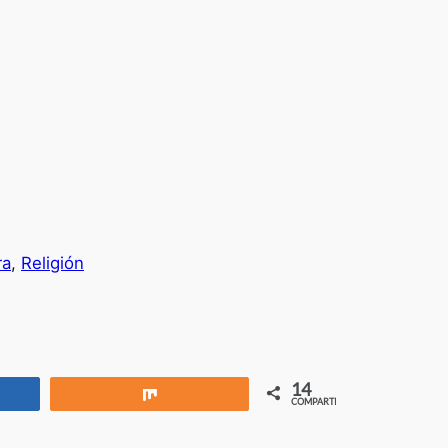
ra
, 
Religión
14
rtir
Compartir
COMPARTIR