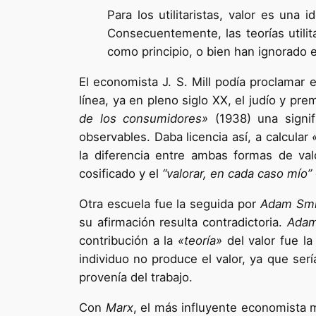
Para los utilitaristas, valor es un
Consecuentemente, las teorías utilit
como principio, o bien han ignorado el
El economista J. S. Mill podía proclamar
línea, ya en pleno siglo XX, el judío y pr
de los consumidores»
(1938) una signifi
observables. Daba licencia así, a calcular
la diferencia entre ambas formas de va
cosificado y el
“valorar, en cada caso mío”
Otra escuela fue la seguida por
Adam Smit
su afirmación resulta contradictoria.
Adam
contribución a la
«teoría»
del valor fue la
individuo no produce el valor, ya que ser
provenía del trabajo.
Con
Marx
, el más influyente economista m