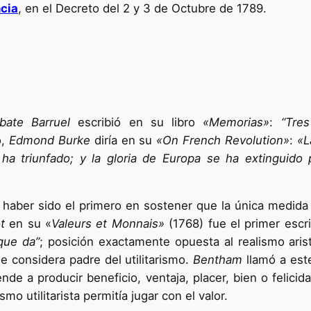
cia
, en el Decreto del 2 y 3 de Octubre de 1789.
bate Barruel
escribió en su libro
«Memorias»
:
“Tres
o,
Edmond Burke
diría en su
«On French Revolution»
:
«L
 ha triunfado; y la gloria de Europa se ha extinguido 
 haber sido el primero en sostener que la única medida d
t
en su «
Valeurs et Monnais»
(1768) fue el primer escr
que da”
; posición exactamente opuesta al realismo aris
se considera padre del utilitarismo.
Bentham
llamó a est
e a producir beneficio, ventaja, placer, bien o felicida
ismo utilitarista permitía jugar con el valor.