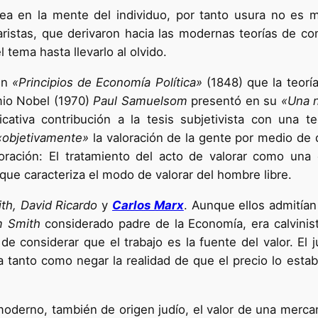
a idea en la mente del individuo, por tanto usura no 
aristas, que derivaron hacia las modernas teorías de c
 tema hasta llevarlo al olvido.
 en
«Principios de Economía Política»
(1848) que la teorí
emio Nobel (1970)
Paul Samuelsom
presentó en su
«Una n
cativa contribución a la tesis subjetivista con una t
«objetivamente»
la valoración de la gente por medio de 
loración: El tratamiento del acto de valorar como un
que caracteriza el modo de valorar del hombre libre.
h, David Ricardo
y
Carlos Marx
. Aunque ellos admitían
 Smith
considerado padre de la Economía, era calvinist
 de considerar que el trabajo es la fuente del valor. El 
ía tanto como negar la realidad de que el precio lo es
oderno, también de origen judío, el valor de una mercan