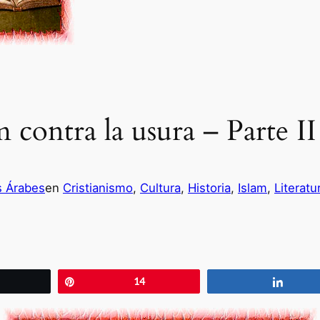
m contra la usura – Parte II
s Árabes
en
Cristianismo
, 
Cultura
, 
Historia
, 
Islam
, 
Literatu
wittear
Pin
14
Compa