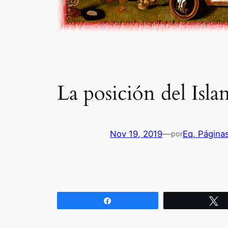
La posición del Isla
Nov 19, 2019
—
Eq. Página
por
Compartir
T