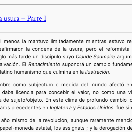
a usura – Parte I
 al menos la mantuvo limitadamente mientras estuvo reg
reafirmaron la condena de la usura, pero el reformista
siglo más tarde un discípulo suyo
Claude Saumaire
argume
alvación. El
Renacimiento
supondrá un cambio fundament
aulatino humanismo que culmina en la
Ilustración
.
 hombre como subjectum o medida del mundo afectó e
na daba licencia para concebir el valor, no como una v
ma de sujeto/objeto. En este clima de profundo cambio 
 claros precedentes en
Inglaterra
y
Estados Unidos
, fue si
l año mismo de la revolución, aunque raramente mencio
apel-moneda estatal, los assignats ; y la derogación de 