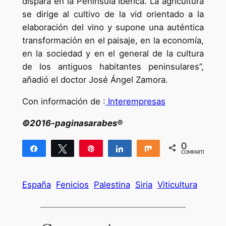
dispara en la Península Ibérica. La agricultura
se dirige al cultivo de la vid orientado a la
elaboración del vino y supone una auténtica
transformación en el paisaje, en la economía,
en la sociedad y en el general de la cultura
de los antiguos habitantes peninsulares”,
añadió el doctor José Ángel Zamora.
Con información de :
Interempresas
©2016-paginasarabes®
0
Compartir
Twittear
Pin
Compartir
Compartir
COMPARTIR
España
Fenicios
Palestina
Siria
Viticultura