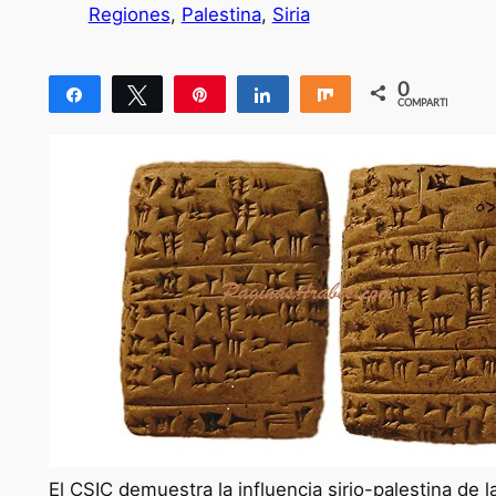
Regiones
, 
Palestina
, 
Siria
0
Compartir
Twittear
Pin
Compartir
Compartir
COMPARTIR
El CSIC demuestra la influencia sirio-palestina de 