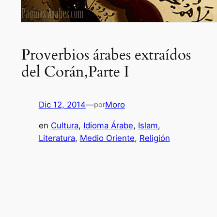
Proverbios árabes extraídos
del Corán,Parte I
Dic 12, 2014
—
Moro
por
en
Cultura
, 
Idioma Árabe
, 
Islam
, 
Literatura
, 
Medio Oriente
, 
Religión