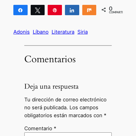
0
Compartir
Twittear
Pin
Compartir
Compartir
COMPARTIR
Adonis
Líbano
Literatura
Siria
Comentarios
Deja una respuesta
Tu dirección de correo electrónico
no será publicada.
Los campos
obligatorios están marcados con
*
Comentario
*