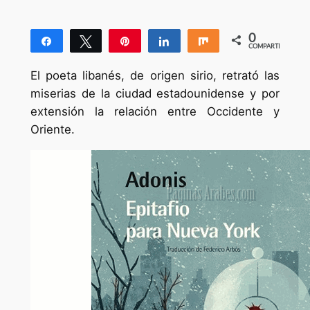
0
Compartir
Twittear
Pin
Compartir
Compartir
COMPARTIR
El poeta libanés, de origen sirio, retrató las
miserias de la ciudad estadounidense y por
extensión la relación entre Occidente y
Oriente.