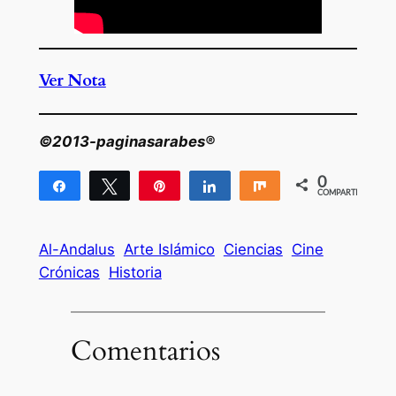
Ver Nota
©2013-paginasarabes®
0
Compartir
Twittear
Pin
Compartir
Compartir
COMPARTIR
Al-Andalus
Arte Islámico
Ciencias
Cine
Crónicas
Historia
Comentarios