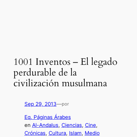
1001 Inventos – El legado
perdurable de la
civilización musulmana
Sep 29, 2013
—
por
Eq. Páginas Árabes
en
Al-Andalus
, 
Ciencias
, 
Cine
, 
Crónicas
, 
Cultura
, 
Islam
, 
Medio