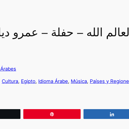
 Árabes
, 
Cultura
, 
Egipto
, 
Idioma Árabe
, 
Música
, 
Países y Region
wittear
Pin
Compa