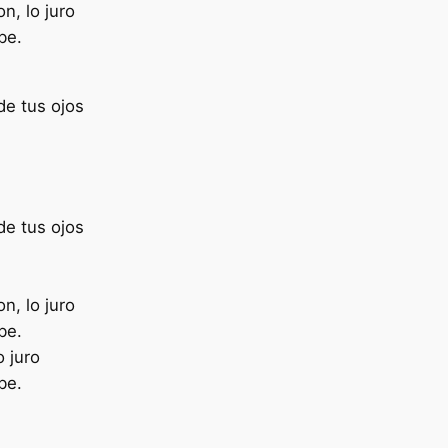
n, lo juro
be.
de tus ojos
de tus ojos
n, lo juro
be.
o juro
be.