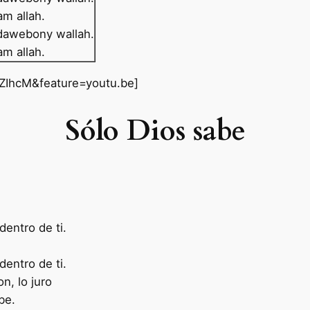
lam allah.
 dawebony wallah.
lam allah.
IhcM&feature=youtu.be]
Sólo Dios sabe
entro de ti.
entro de ti.
n, lo juro
be.