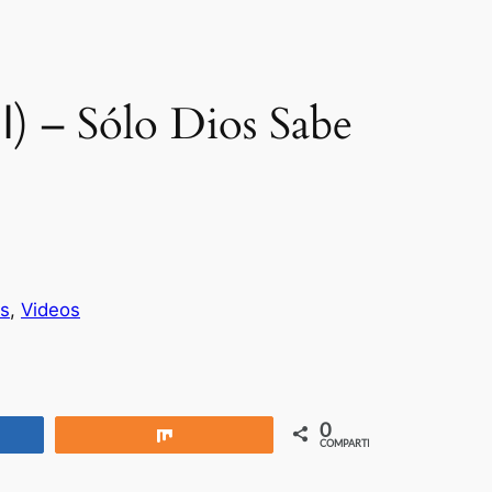
es
, 
Videos
0
rtir
Compartir
COMPARTIR