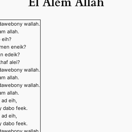
El Alem Allâh
 dawebony wallah.
lam allah.
 eih?
 men eneik?
in edeik?
khaf alei?
 dawebony wallah.
lam allah.
 dawebony wallah.
lam allah.
 ad eih,
y dabo feek.
 ad eih,
y dabo feek.
 dawebony wallah.