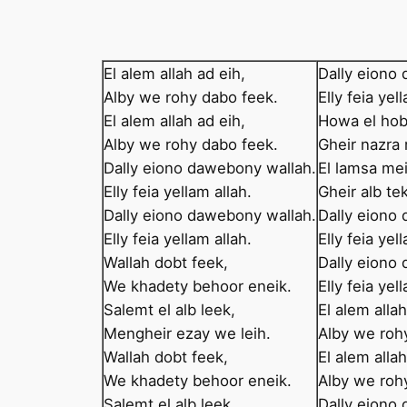
El alem allah ad eih,
Dally eiono
Alby we rohy dabo feek.
Elly feia yel
El alem allah ad eih,
Howa el hob
Alby we rohy dabo feek.
Gheir nazra
Dally eiono dawebony wallah.
El lamsa me
Elly feia yellam allah.
Gheir alb te
Dally eiono dawebony wallah.
Dally eiono
Elly feia yellam allah.
Elly feia yel
Wallah dobt feek,
Dally eiono
We khadety behoor eneik.
Elly feia yel
Salemt el alb leek,
El alem allah
Mengheir ezay we leih.
Alby we roh
Wallah dobt feek,
El alem allah
We khadety behoor eneik.
Alby we roh
Salemt el alb leek,
Dally eiono