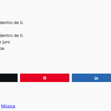
entro de ti.
entro de ti.
o juro
be.
wittear
Pin
Compa
Música