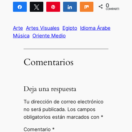
0
Compartir
Twittear
Pin
Compartir
Compartir
COMPARTIR
Arte
Artes Visuales
Egipto
Idioma Árabe
Música
Oriente Medio
Comentarios
Deja una respuesta
Tu dirección de correo electrónico
no será publicada.
Los campos
obligatorios están marcados con
*
Comentario
*