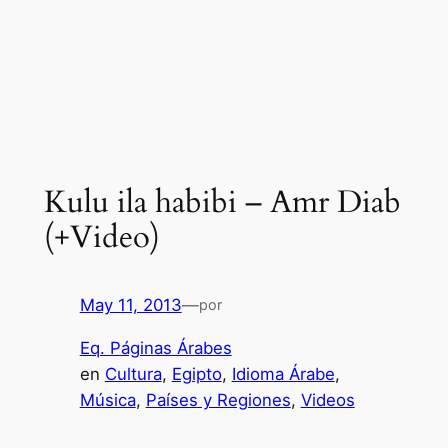
Kulu ila habibi – Amr Diab
(+Video)
May 11, 2013
—
por
Eq. Páginas Árabes
en
Cultura
, 
Egipto
, 
Idioma Árabe
, 
Música
, 
Países y Regiones
, 
Videos