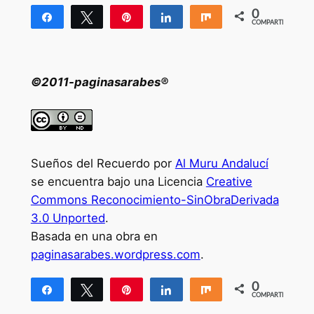
0
Compartir
Twittear
Pin
Compartir
Compartir
COMPARTIR
©2011-paginasarabes®
Sueños del Recuerdo por
Al Muru Andalucí
se encuentra bajo una Licencia
Creative
Commons Reconocimiento-SinObraDerivada
3.0 Unported
.
Basada en una obra en
paginasarabes.wordpress.com
.
0
Compartir
Twittear
Pin
Compartir
Compartir
COMPARTIR