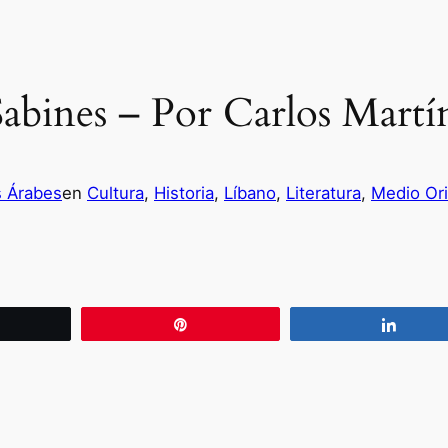
abines – Por Carlos Martí
s Árabes
en
Cultura
, 
Historia
, 
Líbano
, 
Literatura
, 
Medio Or
wittear
Pin
Compa