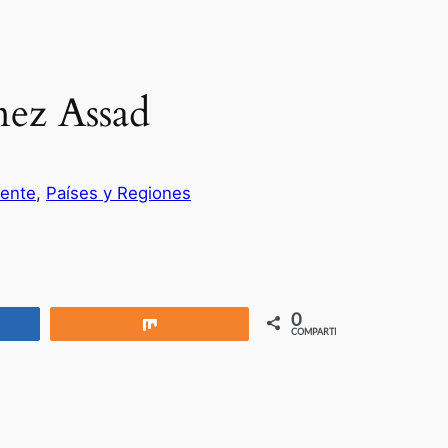
nez Assad
iente
, 
Países y Regiones
0
rtir
Compartir
COMPARTIR