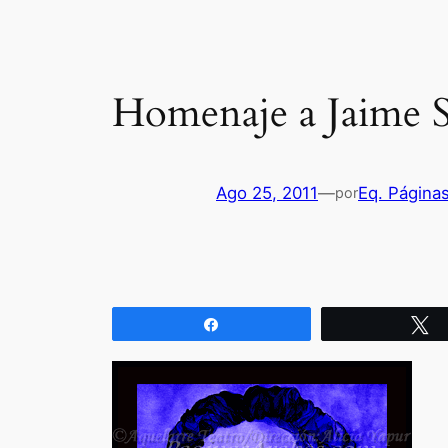
Homenaje a Jaime S
Ago 25, 2011
—
Eq. Página
por
Compartir
T