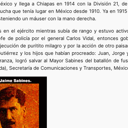
éxico y llega a Chiapas en 1914 con la División 21, de 
 lucha que tenía lugar en México desde 1910. Ya en 191
osteniendo un máuser con la mano derecha.
s en el ejército mientras subía de rango y estuvo acti
fe de policía por el general Carlos Vidal, entonces g
ejecución de puritito milagro y por la acción de otro pai
tiérrez y los hijos que habían procreado: Juan, Jorge
nza, logró salvar al Mayor Sabines del batallón de fus
da), Secretaría de Comunicaciones y Transportes, Méxic