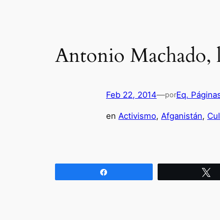
Antonio Machado, la
Feb 22, 2014
—
Eq. Página
por
en
Activismo
, 
Afganistán
, 
Cul
Compartir
T