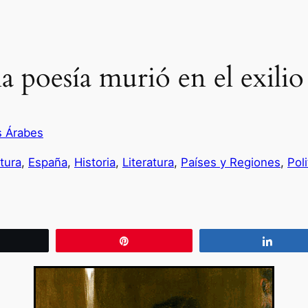
 poesía murió en el exilio
s Árabes
tura
, 
España
, 
Historia
, 
Literatura
, 
Países y Regiones
, 
Poli
wittear
Pin
Compa