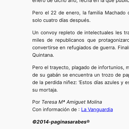
enero de dicho año, fecha en la que public
Pero el 22 de enero, la familia Machado d
solo cuatro días después.
Un convoy repleto de intelectuales les tr
miles de republicanos que protagonizar
convertirse en refugiados de guerra. Final
Quintana.
Pero el trayecto, plagado de infortunios, 
de su gabán se encuentra un trozo de pa
de la perdida niñez: ‘Estos días azules y e
su mortaja.
Por
Teresa Mª Amiguet Molina
Con información de :
La Vanguardia
©2014-paginasarabes®