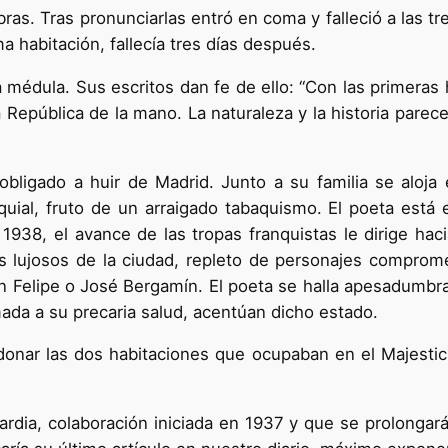
bras. Tras pronunciarlas entró en coma y falleció a las tr
 habitación, fallecía tres días después.
médula. Sus escritos dan fe de ello: “Con las primeras h
a República de la mano. La naturaleza y la historia parec
 obligado a huir de Madrid. Junto a su familia se aloja 
al, fruto de un arraigado tabaquismo. El poeta está e
938, el avance de las tropas franquistas le dirige hac
ás lujosos de la ciudad, repleto de personajes comprom
eón Felipe o José Bergamín. El poeta se halla apesadumbr
ada a su precaria salud, acentúan dicho estado.
onar las dos habitaciones que ocupaban en el Majestic 
ardia, colaboración iniciada en 1937 y que se prolongar