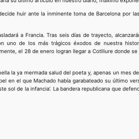
aría su último artículo en nuestro diario, máximo expone
ecide huir ante la inminente toma de Barcelona por las 
asladará a Francia. Tras seis días de trayecto, alcanzar
on uno de los más trágicos éxodos de nuestra histo
mente, el 28 de enero logran llegar a Cotlliure donde se
mella la ya mermada salud del poeta y, apenas un mes des
pel en el que Machado había garabateado su último ver
ste sol de la infancia’. La bandera republicana que defen