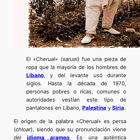
El
«Cherual» (saruel)
fue una pieza de
ropa que la mayoría de los hombres de
Líbano
, y del levante usó durante
siglos. Hasta la década de 1970,
personas pobres o ricas, comunes o
autoridades vestían este tipo de
pantalones en
Líbano
,
Palestina
y
Siria
.
El origen de la palabra «
Cherual
» es persa
(
chloar
), siendo que su pronunciación viene
del
idioma arameo
. Es una auténtica