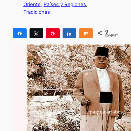
Oriente
, 
Países y Regiones
, 
Tradiciones
9
Compartir
Twittear
Pin
Compartir
Compartir
COMPARTIR
9