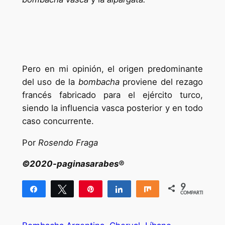
Pero en mi opinión, el origen predominante
del uso de la
bombacha
proviene del rezago
francés fabricado para el ejército turco,
siendo la influencia vasca posterior y en todo
caso concurrente.
Por
Rosendo Fraga
©2020-paginasarabes®
9
Compartir
Twittear
Pin
Compartir
Compartir
COMPARTIR
9