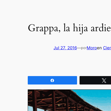
Grappa, la hija ardie
Jul 27, 2016
—
Moro
en
Cie
por
Compartir
T