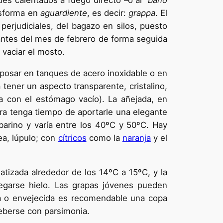
ques calentados a fuego directo –o al
“baño
ansforma en
aguardiente
, es decir:
grappa
. El
erjudiciales, del bagazo en silos, puesto
 antes del mes de febrero de forma seguida
 vaciar el mosto.
eposar en tanques de acero inoxidable o en
tener un aspecto transparente, cristalino,
la con el estómago vacío). La añejada, en
ra tenga tiempo de aportarle una elegante
mbarino y varía entre los 40ºC y 50ºC. Hay
lea, lúpulo; con
cítricos
como la
naranja
y el
izada alrededor de los 14ºC a 15ºC, y la
egarse hielo. Las grapas jóvenes pueden
ca o envejecida es recomendable una copa
beberse con parsimonia.