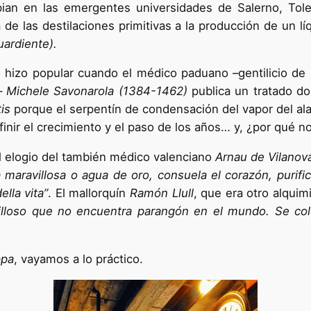
pian en las emergentes universidades de Salerno, Tol
 de las destilaciones primitivas a la producción de un lí
ardiente).
 hizo popular cuando el médico paduano –gentilicio de l
–
Michele Savonarola (1384-1462)
publica un tratado don
is
porque el serpentín de condensación del vapor del al
finir el crecimiento y el paso de los años… y, ¿por qué n
l elogio del también médico valenciano
Arnau de Vilanov
a maravillosa o agua de oro, consuela el corazón, purifi
lla vita”
. El mallorquín
Ramón Llull
, que era otro alqui
illoso que no encuentra parangón en el mundo. Se col
ppa
, vayamos a lo práctico.