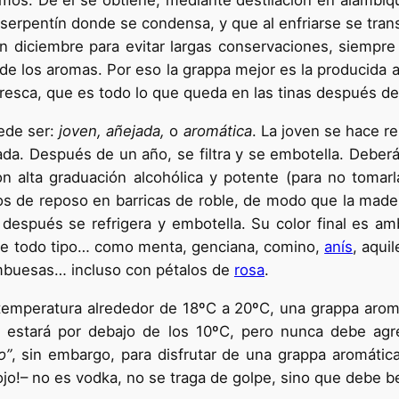
acimos. De él se obtiene, mediante destilación en alambi
un serpentín donde se condensa, y que al enfriarse se tr
diciembre para evitar largas conservaciones, siempre p
 de los aromas. Por eso la grappa mejor es la producida
 fresca, que es todo lo que queda en las tinas después de
de ser:
joven, añejada,
o
aromática
. La joven se hace r
a. Después de un año, se filtra y se embotella. Deberá 
on alta graduación alcohólica y potente (para no tomar
os de reposo en barricas de roble, de modo que la made
 después se refrigera y embotella. Su color final es a
de todo tipo… como menta, genciana, comino,
anís
, aqui
ambuesas… incluso con pétalos de
rosa
.
mperatura alrededor de 18ºC a 20ºC, una grappa aromat
n estará por debajo de los 10ºC, pero nunca debe agr
o”
, sin embargo, para disfrutar de una grappa aromáti
–¡ojo!– no es vodka, no se traga de golpe, sino que debe 