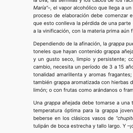
la uva, las semillas y los cabos de los r
María”
–, el vapor alcohólico que llega a 
proceso de elaboración debe comenzar en 
que esto conlleva la pérdida de una parte
a la vinificación, con la materia prima aún
Dependiendo de la afinación, la
grappa
pue
toneles que hayan contenido grappa añejad
y un gusto seco, limpio y persistente; c
cambio, necesita un período de 3 a 15 añ
tonalidad amarillenta y aromas fragantes;
también grappa aromatizada con hierbas 
limón; o con frutas como arándanos o fr
Una
grappa
añejada debe tomarse a una te
temperatura óptima para la grappa jove
beberse en los clásicos vasos de
“chupit
tulipán de boca estrecha y tallo largo. Y 