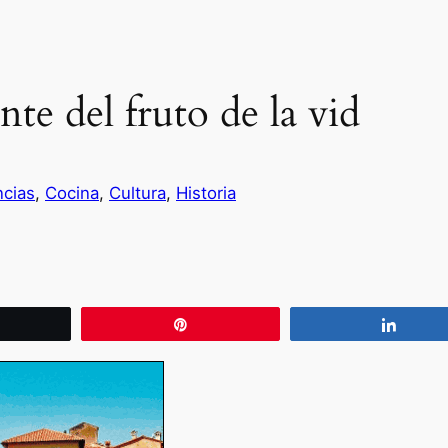
nte del fruto de la vid
ncias
, 
Cocina
, 
Cultura
, 
Historia
wittear
Pin
Compa