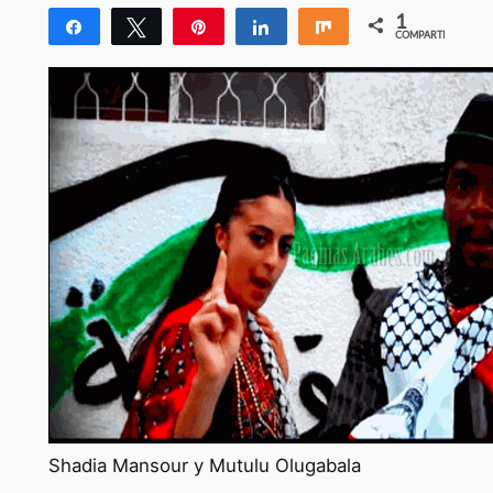
1
Compartir
Twittear
Pin
Compartir
Compartir
COMPARTIR
1
Shadia Mansour y Mutulu Olugabala