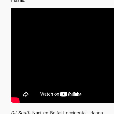
masas.
DJ Snuff
: Nací en Belfast occidental, Irlanda