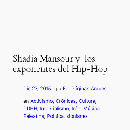
Shadia Mansour y los
exponentes del Hip-Hop
Dic 27, 2015
—
Eq. Páginas Árabes
por
en
Activismo
, 
Crónicas
, 
Cultura
, 
DDHH
, 
Imperialismo
, 
Irán
, 
Música
, 
Palestina
, 
Politica
, 
sionismo