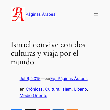
Saltar
al
Páginas Árabes
contenido
Ismael convive con dos
culturas y viaja por el
mundo
Jul 6, 2015
—
Eq. Páginas Árabes
por
en
Crónicas
, 
Cultura
, 
Islam
, 
Líbano
, 
Medio Oriente