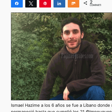
2
Compartir
Twittear
Pin
Compartir
Compartir
COMPARTIR
2
Ismael Hazime a los 6 años se fue a Líbano donde s
permaneció hasta que cumplió los 21 ©lmneuquen