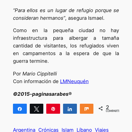
“Para ellos es un lugar de refugio porque se
consideran hermanos”
, asegura Ismael.
Como en la pequeña ciudad no hay
infraestructura para albergar a tamaña
cantidad de visitantes, los refugiados viven
en campamentos a la espera de que la
guerra termine.
Por
Mario Cippitelli
Con información de
LMNeuquén
©2015-paginasarabes®
2
Compartir
Twittear
Pin
Compartir
Compartir
COMPARTIR
2
Argentina
Crónicas
Islam
Líbano
Viajes