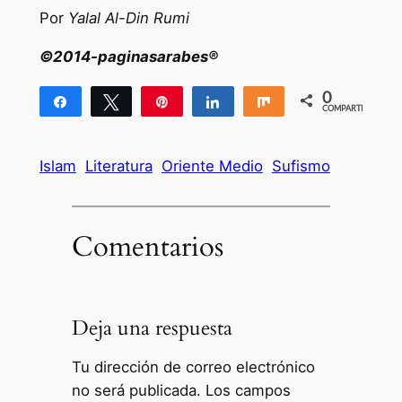
Por
Yalal Al-Din Rumi
©2014-paginasarabes®
0
Compartir
Twittear
Pin
Compartir
Compartir
COMPARTIR
Islam
Literatura
Oriente Medio
Sufismo
Comentarios
Deja una respuesta
Tu dirección de correo electrónico
no será publicada.
Los campos