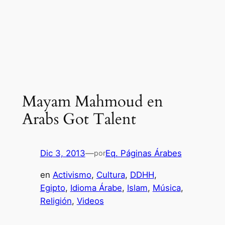
Mayam Mahmoud en
Arabs Got Talent‬
Dic 3, 2013
—
Eq. Páginas Árabes
por
en
Activismo
, 
Cultura
, 
DDHH
, 
Egipto
, 
Idioma Árabe
, 
Islam
, 
Música
, 
Religión
, 
Videos