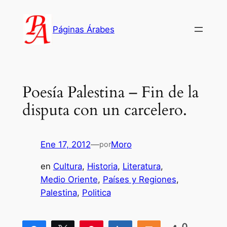
Saltar
al
Páginas Árabes
contenido
Poesía Palestina – Fin de la
disputa con un carcelero.
Ene 17, 2012
—
Moro
por
en
Cultura
, 
Historia
, 
Literatura
, 
Medio Oriente
, 
Países y Regiones
, 
Palestina
, 
Politica
0