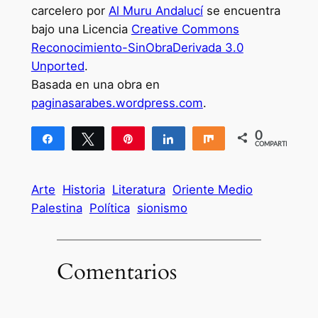
carcelero por
Al Muru Andalucí
se encuentra
bajo una Licencia
Creative Commons
Reconocimiento-SinObraDerivada 3.0
Unported
.
Basada en una obra en
paginasarabes.wordpress.com
.
0
Compartir
Twittear
Pin
Compartir
Compartir
COMPARTIR
Arte
Historia
Literatura
Oriente Medio
Palestina
Política
sionismo
Comentarios