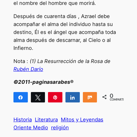
el nombre del hombre que morirá.
Después de cuarenta días , Azrael debe
acompañar el alma del individuo hasta su
destino, Él es el ángel que acompaña toda
alma después de descarnar, al Cielo o al
Infierno.
Nota :
(1)
La Resurrección de la Rosa de
Rubén Darío
©2011-paginasarabes®
0
Compartir
Twittear
Pin
Compartir
Compartir
COMPARTIR
Historia
Literatura
Mitos y Leyendas
Oriente Medio
religión