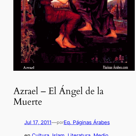
Azrael – El Ángel de la
Muerte
Jul 17, 2011
—
Eq. Páginas Árabes
por
en
Cultura
, 
Islam
, 
Literatura
, 
Medio