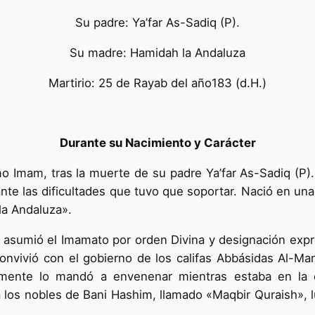
Su padre: Ya’far As-Sadiq (P).
Su madre: Hamidah la Andaluza
Martirio: 25 de Rayab del año183 (d.H.)
Durante su Nacimiento y Carácter
o Imam, tras la muerte de su padre Ya’far As-Sadiq (P)
ante las dificultades que tuvo que soportar. Nació en un
la Andaluza».
go asumió el Imamato por orden Divina y designación ex
convivió con el gobierno de los califas Abbásidas Al-M
almente lo mandó a envenenar mientras estaba en la
a los nobles de Bani Hashim, llamado «Maqbir Quraish»,