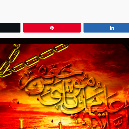
wittear
Pin
Compa