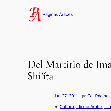
Saltar
al
Páginas Árabes
contenido
Del Martirio de I
Shi’íta
Jun 27, 2011
—
Eq. Páginas
por
en
Cultura
, 
Idioma Árabe
, 
Isl