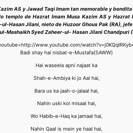
azim AS y Jawad Taqi Imam tan memorable y bendita Ha
do templo de Hazrat Imam Musa Kazim AS y Hazrat 
ul-Hasan Jilani, nieto de Huzoor Ghous Pak (RA), jefe 
h-ul-Mashaikh Syed Zaheer-ul- Hasan Jilani Chandpuri 
youtube=http://www.youtube.com/watch?v=j0KQqlRKyb
Badi shay hai nisbat-e-Mustafa(SAWW)
Hai waseela apni najaat ka
Shah-e-Ambiya ki jo Aal hai,
Bara us ka jaah-o-jalaal hai,
Nahin uski koi misaal hai,
Wo Habib-e-Haq ka jamaal hai,
Nahin Qaal is mein ye haal hai,