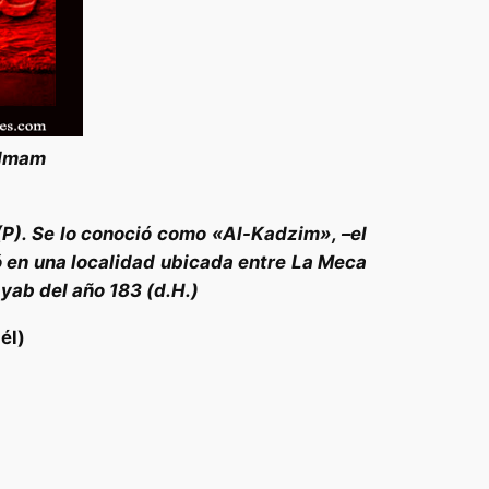
 Imam
(P). Se lo conoció como «Al-Kadzim», –el
ió en una localidad ubicada entre La Meca
yab del año 183 (d.H.)
él)