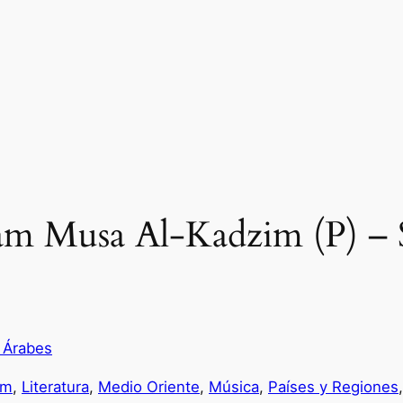
mam Musa Al-Kadzim (P) –
 Árabes
am
, 
Literatura
, 
Medio Oriente
, 
Música
, 
Países y Regiones
,