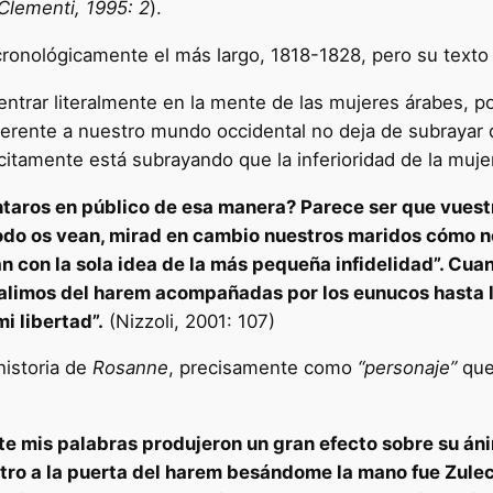
Clementi, 1995: 2
).
ronológicamente el más largo, 1818-1828, pero su texto 
trar literalmente en la mente de las mujeres árabes, p
ferente a nuestro mundo occidental no deja de subrayar 
citamente está subrayando que la inferioridad de la mujer
entaros en público de esa manera? Parece ser que vue
todo os vean, mirad en cambio nuestros maridos cómo 
an con la sola idea de la más pequeña infidelidad”. C
salimos del harem acompañadas por los eunucos hasta l
i libertad”.
(Nizzoli, 2001: 107)
historia de
Rosanne
, precisamente como
“personaje”
que
te mis palabras produjeron un gran efecto sobre su á
ntro a la puerta del harem besándome la mano fue Zule