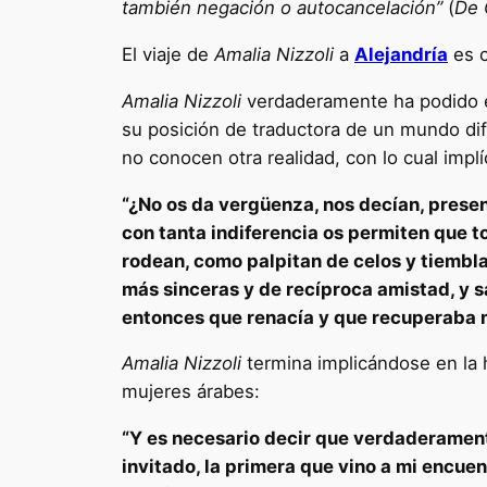
también negación o autocancelación”
(
De 
El viaje de
Amalia Nizzoli
a
Alejandría
es c
Amalia Nizzoli
verdaderamente ha podido en
su posición de traductora de un mundo di
no conocen otra realidad, con lo cual implí
“¿No os da vergüenza, nos decían, pres
con tanta indiferencia os permiten que 
rodean, como palpitan de celos y tiembl
más sinceras y de recíproca amistad, y 
entonces que renacía y que recuperaba m
Amalia Nizzoli
termina implicándose en la 
mujeres árabes:
“Y es necesario decir que verdaderamen
invitado, la primera que vino a mi encue