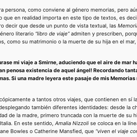
era persona, como conviene al género memorias, pero aún
 que en realidad importa en este tipo de textos, es decir,
ro decir que desde un punto de vista textual, las
Memoria
énero literario
“libro de viaje”
admiten y prescriben, por
s, como su matrimonio o la muerte de su hija en el mar, 
se mi viaje a Smirne, aduciendo que el aire de mar hab
a tan penosa existencia de aquel ángel! Recordando tan
rimas. Si una madre leyera este pasaje de mis Memoria
scópicamente a tantos otros viajes, que contienen en sí l
 desplegando también diferentes identidades: desde la c
ntidad de la madre, primero truncada con la muerte de su
Italia. En este sentido,
Amalia Nizzoli
se coloca en la lín
 Jane Bowles o Catherine Mansfied, que
“viven el viaje 