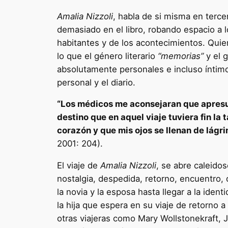
Amalia Nizzoli
, habla de si misma en terc
demasiado en el libro, robando espacio a lo
habitantes y de los acontecimientos. Quie
lo que el género literario
“memorias”
y el g
absolutamente personales e incluso íntimo
personal y el diario.
“Los médicos me aconsejaran que apresura
destino que en aquel viaje tuviera fin l
corazón y que mis ojos se llenan de lág
2001: 204).
El viaje de
Amalia Nizzoli
, se abre caleido
nostalgia, despedida, retorno, encuentro,
la novia y la esposa hasta llegar a la ide
la hija que espera en su viaje de retorno a 
otras viajeras como Mary Wollstonekraft,