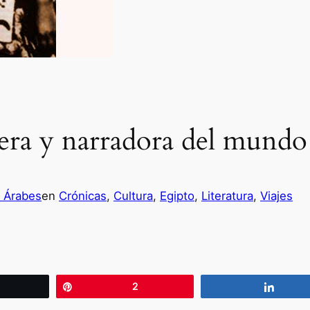
jera y narradora del mundo
s Árabes
en
Crónicas
, 
Cultura
, 
Egipto
, 
Literatura
, 
Viajes
wittear
Pin
2
Compa