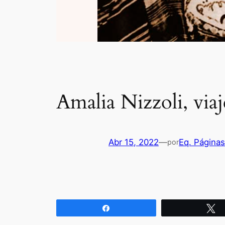
Amalia Nizzoli, via
Abr 15, 2022
—
Eq. Página
por
Compartir
T