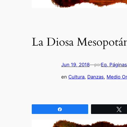
La Diosa Mesopotámi
Jun 19, 2018
—
Eq. Página
por
en
Cultura
, 
Danzas
, 
Medio Or
Compartir
T