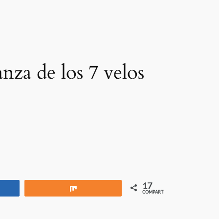
za de los 7 velos
17
rtir
Compartir
COMPARTIR