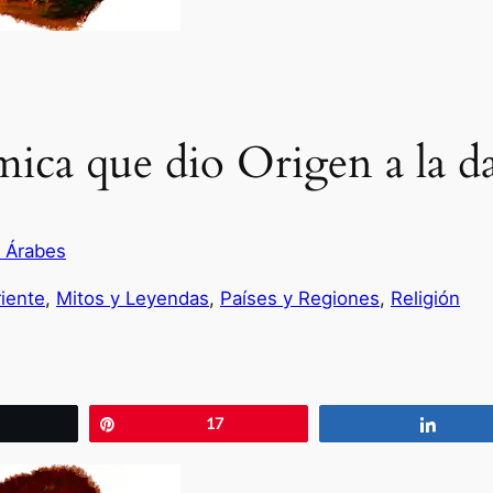
ca que dio Origen a la dan
s Árabes
iente
, 
Mitos y Leyendas
, 
Países y Regiones
, 
Religión
wittear
Pin
17
Compa