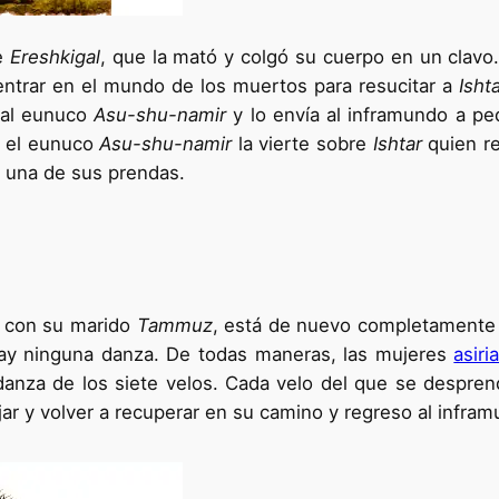
te
Ereshkigal
, que la mató y colgó su cuerpo en un clavo. 
entrar en el mundo de los muertos para resucitar a
Isht
al eunuco
Asu-shu-namir
y lo envía al inframundo a pe
y el eunuco
Asu-shu-namir
la vierte sobre
Ishtar
quien re
a una de sus prendas.
e con su marido
Tammuz
, está de nuevo completamente 
hay ninguna danza. De todas maneras, las mujeres
asiri
danza de los siete velos. Cada velo del que se despren
ar y volver a recuperar en su camino y regreso al infram