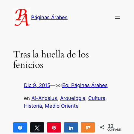
Saltar
al
Páginas Árabes
contenido
Tras la huella de los
fenicios
Dic 9, 2015
—
Eq. Páginas Árabes
por
en
Al-Andalus
, 
Arquelogia
, 
Cultura
, 
Historia
, 
Medio Oriente
12
Compartir
Twittear
Pin
Compartir
Compartir
COMPARTIR