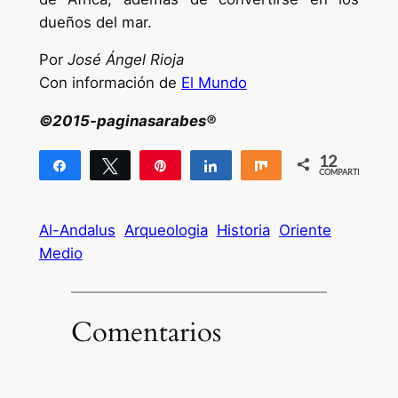
dueños del mar.
Por
José Ángel Rioja
Con información de
El Mundo
©2015-paginasarabes®
12
Compartir
Twittear
Pin
Compartir
Compartir
COMPARTIR
12
Al-Andalus
Arqueologia
Historia
Oriente
Medio
Comentarios